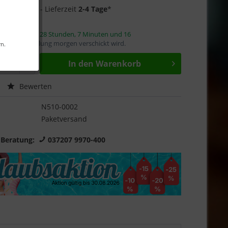
1 auf Lager
- Lieferzeit
2-4 Tage
*
innerhalb von
28 Stunden, 7 Minuten und 15
mit die Bestellung morgen verschickt wird.
rn.
In den
Warenkorb
Bewerten
N510-0002
Paketversand
 Beratung:
037207 9970-400