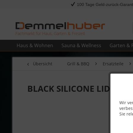
100 Tage Geld-zurück-Garant
Fachmarkt für Haus, Garten & Freizeit
Haus & Wohnen
Sauna & Wellness
Garten & F
Übersicht
Grill & BBQ
Ersatzteile
BLACK SILICONE LID BUM
Wir ve
verbes
Sie rel