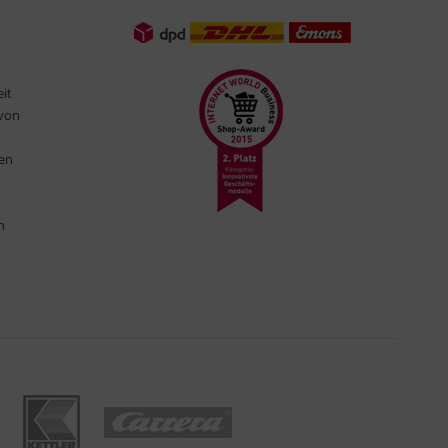
eit
 von
ten
n