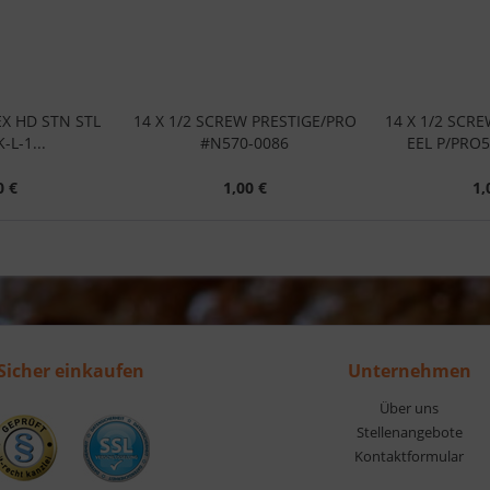
EX HD STN STL
14 X 1/2 SCREW PRESTIGE/PRO
14 X 1/2 SCRE
L-1...
#N570-0086
EEL P/PRO5
0 €
1,00 €
1,
Sicher einkaufen
Unternehmen
Über uns
Stellenangebote
Kontaktformular