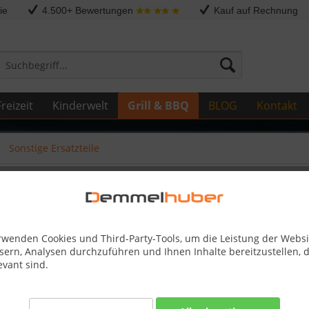
ie
4.500+ Bewertungen
Kauf auf Rechnung
reizeit
Kinderwelt
Grill & BBQ
BLOG
Kontakt
Sonstige Ersatzteile
PER PRO 600 PT750 #N510-0002
rwenden Cookies und Third-Party-Tools, um die Leistung der Websi
sern, Analysen durchzuführen und Ihnen Inhalte bereitzustellen, d
1,00 €
evant sind.
inkl. MwSt.
zzg
Best-Preis-