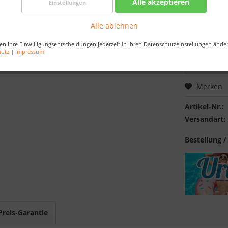
Alle akzeptieren
Einstellungen
Nur noch 
Alle ablehnen
Bestellen Sie 
Sekunden
, da
en Ihre Einwilligungsentscheidungen jederzeit in Ihren Datenschutzeinstellungen ände
hutz
|
Impressum
Merken
Artikel-Nr.:
Versandart:
Bestellung /
Preis-Garantie