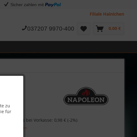
Sicher zahlen mit
Filiale Hainichen
037207 9970-400
0,00 €
te zu
ie für
Skonto-Preis bei Vorkasse: 0,98 € (-2%)
l. Versandkosten
Garantie