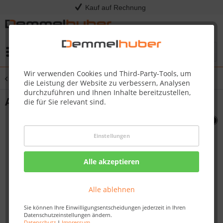
Kauf auf Rechnung
Menü
Wir verwenden Cookies und Third-Party-Tools, um
Übersicht
Sonstige Ersatzteile
die Leistung der Website zu verbessern, Analysen
durchzuführen und Ihnen Inhalte bereitzustellen,
ADAPTER TYPE A TRAVEL Q #TQ-ADP-A
die für Sie relevant sind.
Einstellungen
Alle akzeptieren
Alle ablehnen
Sie können Ihre Einwilligungsentscheidungen jederzeit in Ihren
Datenschutzeinstellungen ändern.
Datenschutz
|
Impressum