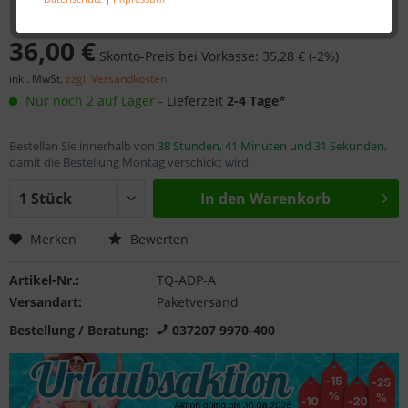
36,00 €
Skonto-Preis bei Vorkasse: 35,28 € (-2%)
inkl. MwSt.
zzgl. Versandkosten
Nur noch 2 auf Lager
- Lieferzeit
2-4 Tage
*
Bestellen Sie innerhalb von
38 Stunden, 41 Minuten und 31 Sekunden
,
damit die Bestellung Montag verschickt wird.
In den
Warenkorb
Merken
Bewerten
Artikel-Nr.:
TQ-ADP-A
Versandart:
Paketversand
Bestellung / Beratung:
037207 9970-400