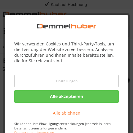
Kauf auf Rechnung
Menü
Wir verwenden Cookies und Third-Party-Tools, um
Übersicht
Sonstige Ersatzteile
die Leistung der Website zu verbessern, Analysen
durchzuführen und Ihnen Inhalte bereitzustellen,
BOTTLE CAP CONTAINER PRO665/8
die für Sie relevant sind.
25/500-1 #N185-0005
Einstellungen
Alle akzeptieren
Alle ablehnen
Sie können Ihre Einwilligungsentscheidungen jederzeit in Ihren
Datenschutzeinstellungen ändern.
Datenschutz
|
Impressum