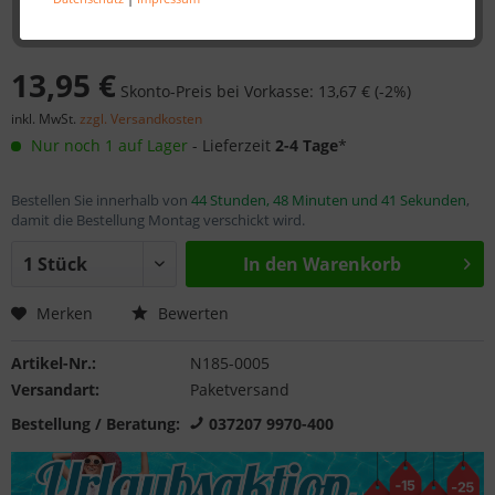
13,95 €
Skonto-Preis bei Vorkasse: 13,67 € (-2%)
inkl. MwSt.
zzgl. Versandkosten
Nur noch 1 auf Lager
- Lieferzeit
2-4 Tage
*
Bestellen Sie innerhalb von
44 Stunden, 48 Minuten und 41 Sekunden
,
damit die Bestellung Montag verschickt wird.
In den
Warenkorb
Merken
Bewerten
Artikel-Nr.:
N185-0005
Versandart:
Paketversand
Bestellung / Beratung:
037207 9970-400