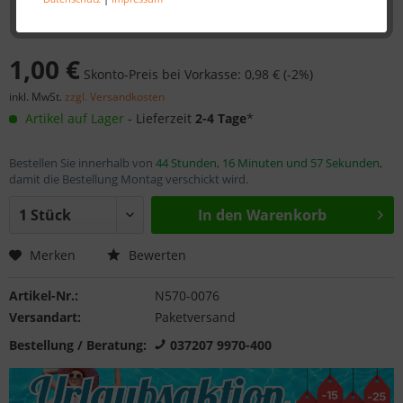
1,00 €
Skonto-Preis bei Vorkasse: 0,98 € (-2%)
inkl. MwSt.
zzgl. Versandkosten
Artikel auf Lager
- Lieferzeit
2-4 Tage
*
Bestellen Sie innerhalb von
44 Stunden, 16 Minuten und 57 Sekunden
,
damit die Bestellung Montag verschickt wird.
In den
Warenkorb
Merken
Bewerten
Artikel-Nr.:
N570-0076
Versandart:
Paketversand
Bestellung / Beratung:
037207 9970-400