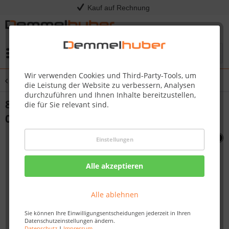
Kauf auf Rechnung
Menü
Wir verwenden Cookies und Third-Party-Tools, um
Übersicht
PRO825
die Leistung der Website zu verbessern, Analysen
durchzuführen und Ihnen Inhalte bereitzustellen,
8 X 1/2 SCREW LEX P500 PT75 0 #N570-
die für Sie relevant sind.
0076
Einstellungen
Alle akzeptieren
Alle ablehnen
Sie können Ihre Einwilligungsentscheidungen jederzeit in Ihren
Datenschutzeinstellungen ändern.
Datenschutz
|
Impressum