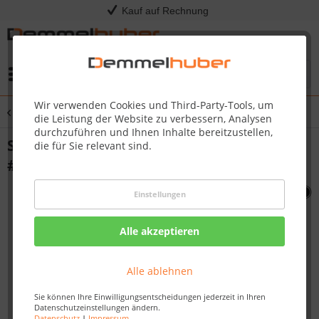
Kauf auf Rechnung
Menü
Wir verwenden Cookies und Third-Party-Tools, um
Übersicht
Sonstige Ersatzteile
die Leistung der Website zu verbessern, Analysen
durchzuführen und Ihnen Inhalte bereitzustellen,
SIDE SHELF END CAP LEFT TQ285 X
die für Sie relevant sind.
#N120-0021
Einstellungen
Alle akzeptieren
Alle ablehnen
Sie können Ihre Einwilligungsentscheidungen jederzeit in Ihren
Datenschutzeinstellungen ändern.
Datenschutz
|
Impressum