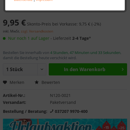
9,95 €
Skonto-Preis bei Vorkasse: 9,75 € (-2%)
inkl. MwSt.
zzgl. Versandkosten
Nur noch 1 auf Lager
- Lieferzeit
2-4 Tage
*
Bestellen Sie innerhalb von
4 Stunden, 47 Minuten und 33 Sekunden
,
damit die Bestellung heute verschickt wird.
In den
Warenkorb
Merken
Bewerten
Artikel-Nr.:
N120-0021
Versandart:
Paketversand
Bestellung / Beratung:
037207 9970-400