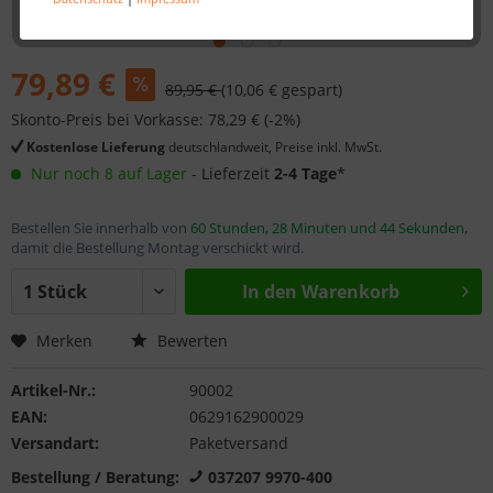
79,89 €
89,95 €
(10,06 € gespart)
Skonto-Preis bei Vorkasse: 78,29 € (-2%)
Kostenlose Lieferung
deutschlandweit, Preise inkl. MwSt.
Nur noch 8 auf Lager
- Lieferzeit
2-4 Tage
*
Bestellen Sie innerhalb von
60 Stunden, 28 Minuten und 44 Sekunden
,
damit die Bestellung Montag verschickt wird.
In den
Warenkorb
Merken
Bewerten
Artikel-Nr.:
90002
EAN:
0629162900029
Versandart:
Paketversand
Bestellung / Beratung:
037207 9970-400