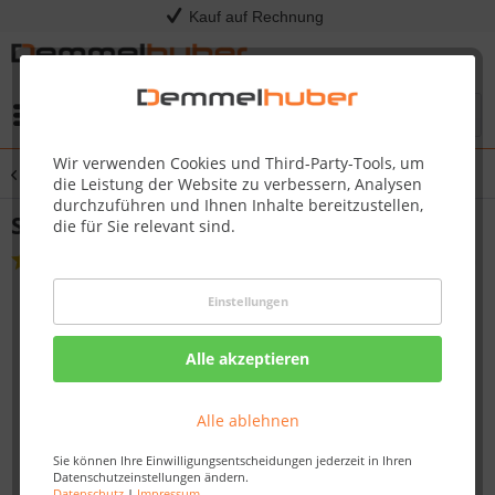
Kauf auf Rechnung
Menü
Wir verwenden Cookies und Third-Party-Tools, um
Übersicht
Pizzasteine
die Leistung der Website zu verbessern, Analysen
durchzuführen und Ihnen Inhalte bereitzustellen,
Starter Set PIZZA-LIEBHABER
die für Sie relevant sind.
(
1
)
Einstellungen
Alle akzeptieren
Alle ablehnen
Sie können Ihre Einwilligungsentscheidungen jederzeit in Ihren
Datenschutzeinstellungen ändern.
Datenschutz
|
Impressum