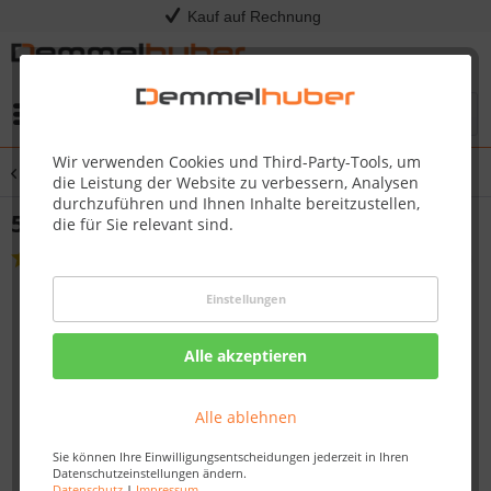
Kauf auf Rechnung
Menü
Wir verwenden Cookies und Third-Party-Tools, um
Übersicht
Tropfschalen & Fettauffangschalen
die Leistung der Website zu verbessern, Analysen
durchzuführen und Ihnen Inhalte bereitzustellen,
5er Set Aluschalen TravelQ-Serie
die für Sie relevant sind.
(
2
)
Einstellungen
Alle akzeptieren
Alle ablehnen
Sie können Ihre Einwilligungsentscheidungen jederzeit in Ihren
Datenschutzeinstellungen ändern.
Datenschutz
|
Impressum