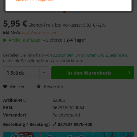
5,95 €
Skonto-Preis bei Vorkasse: 5,83 € (-2%)
inkl. MwSt.
zzgl. Versandkosten
Artikel auf Lager
- Lieferzeit
2-4 Tage
*
Bestellen Sie innerhalb von
52 Stunden, 34 Minuten und 2 Sekunden
,
damit die Bestellung Montag verschickt wird.
In den
Warenkorb
Merken
Bewerten
Artikel-Nr.:
62006
EAN:
0629162620064
Versandart:
Paketversand
Bestellung / Beratung:
037207 9970-400