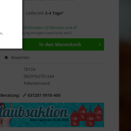
Garantie
7 auf Lager
- Lieferzeit
2-4 Tage
*
innerhalb von
23 Stunden, 22 Minuten und 46
mit die Bestellung morgen verschickt wird.
rn.
In den
Warenkorb
Bewerten
70124
0629162701244
Paketversand
 Beratung:
037207 9970-400