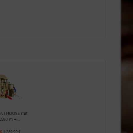
ENTHOUSE mit
2,90 m +...
€
1.289,99 €