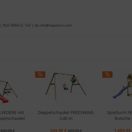
22, NLD 4004 LC Tiel | de.info@napoleon.com
ELVEDERE mit
Doppelschaukel FREESWING
Spielturm P
ppelschaukel
2,40 m
Rutsche 
334,99 €
1.089,99 
839,99 €
399,99 €