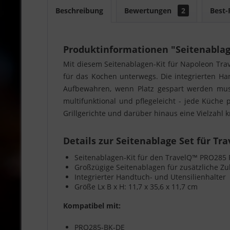
Beschreibung
Bewertungen
2
Best-
Produktinformationen "Seitenablag
Mit diesem Seitenablagen-Kit für Napoleon Tra
für das Kochen unterwegs. Die integrierten H
Aufbewahren, wenn Platz gespart werden muss
multifunktional und pflegeleicht - jede Küche 
Grillgerichte und darüber hinaus eine Vielzahl 
Details zur Seitenablage Set für Tr
Seitenablagen-Kit für den TravelQ™ PRO285 P
Großzügige Seitenablagen für zusätzliche Zu
Integrierter Handtuch- und Utensilienhalter
Größe Lx B x H: 11,7 x 35,6 x 11,7 cm
Kompatibel mit:
PRO285-BK-DE