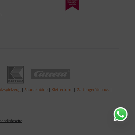
n
lzspielzeug
|
Saunakabine
|
Kletterturm
|
Gartengerätehaus
|
sandinfoseite
.