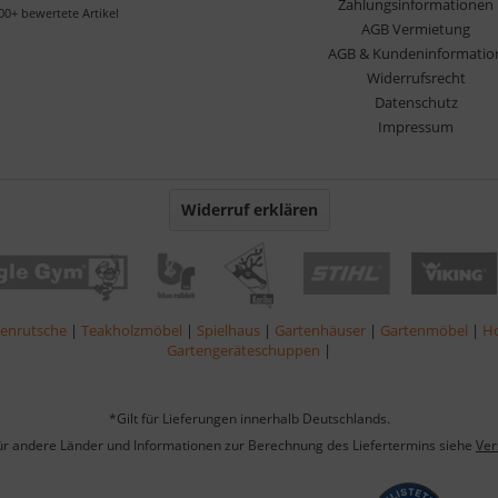
Zahlungsinformationen
00+ bewertete Artikel
AGB Vermietung
AGB & Kundeninformatio
Widerrufsrecht
Datenschutz
Impressum
Widerruf erklären
lenrutsche
|
Teakholzmöbel
|
Spielhaus
|
Gartenhäuser
|
Gartenmöbel
|
Ho
Gartengeräteschuppen
|
*Gilt für Lieferungen innerhalb Deutschlands.
für andere Länder und Informationen zur Berechnung des Liefertermins siehe
Ver