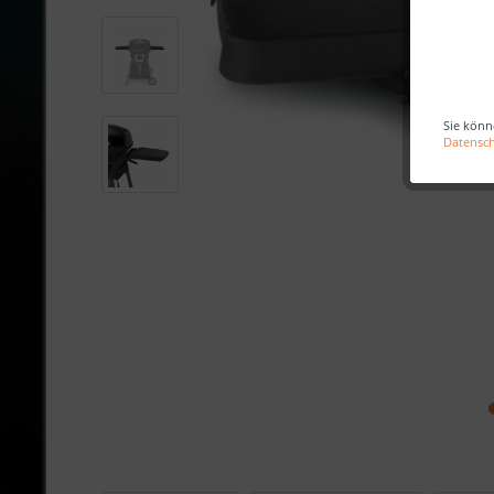
Sie könn
Datensc