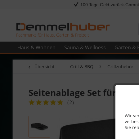
100 Tage Geld-zurück-Garant
Fachmarkt für Haus, Garten & Freizeit
Haus & Wohnen
Sauna & Wellness
Garten & F
Übersicht
Grill & BBQ
Grillzubehör
Seitenablage Set für Tra
(
2
)
Wir ve
verbes
Sie rel