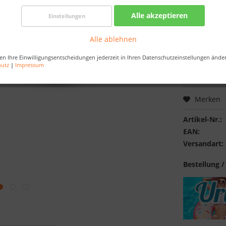
Best-Preis-
Alle akzeptieren
Einstellungen
Nur noch 
Alle ablehnen
Bestellen Sie 
Sekunden
, da
en Ihre Einwilligungsentscheidungen jederzeit in Ihren Datenschutzeinstellungen ände
hutz
|
Impressum
Merken
Artikel-Nr.:
EAN:
Versandart:
Bestellung /