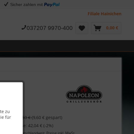
Sicher zahlen mit
Filiale Hainichen
037207 9970-400
0,00 €
te zu
€
ie für
52,50 €
(9,60 € gespart)
 bei Vorkasse: 42,04 € (-2%)
Lieferung
deutschlandweit, Preise inkl. MwSt.