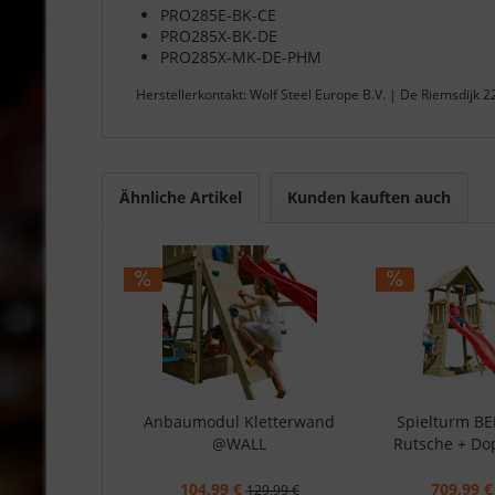
PRO285E-BK-CE
PRO285X-BK-DE
PRO285X-MK-DE-PHM
Herstellerkontakt: Wolf Steel Europe B.V. | De Riemsdijk 
Ähnliche Artikel
Kunden kauften auch
Anbaumodul Kletterwand
Spielturm B
@WALL
Rutsche + Do
104,99 €
709,99 €
129,99 €