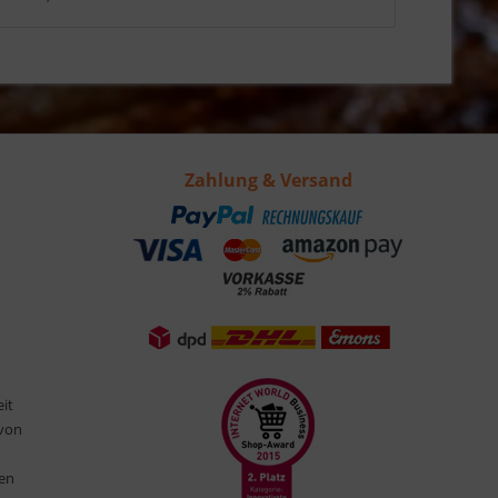
Zahlung & Versand
eit
 von
ten