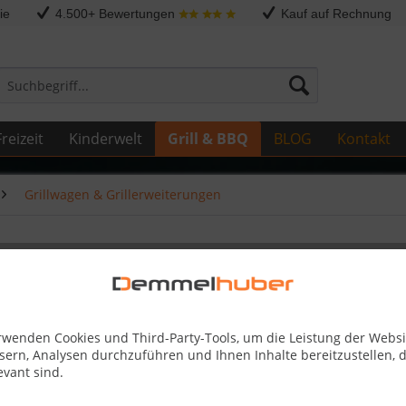
ie
4.500+ Bewertungen
Kauf auf Rechnung
reizeit
Kinderwelt
Grill & BBQ
BLOG
Kontakt
Grillwagen & Grillerweiterungen
velQ™ PRO285
rwenden Cookies und Third-Party-Tools, um die Leistung der Websi
42,90 
sern, Analysen durchzuführen und Ihnen Inhalte bereitzustellen, d
evant sind.
Skonto-Preis
Kostenlose 