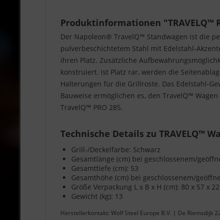
Produktinformationen "TRAVELQ™ R
Der Napoleon® TravelQ™ Standwagen ist die per
pulverbeschichtetem Stahl mit Edelstahl-Akzente
ihren Platz. Zusätzliche Aufbewahrungsmöglichk
konstruiert. Ist Platz rar, werden die Seitenab
Halterungen für die Grillroste. Das Edelstahl-Ge
Bauweise ermöglichen es, den TravelQ™ Wagen 
TravelQ™ PRO 285.
Technische Details zu TRAVELQ™ Wa
Grill-/Deckelfarbe: Schwarz
Gesamtlänge (cm) bei geschlossenem/geöffn
Gesamttiefe (cm): 53
Gesamthöhe (cm) bei geschlossenem/geöffne
Größe Verpackung L x B x H (cm): 80 x 57 x 22
Gewicht (kg): 13
Herstellerkontakt: Wolf Steel Europe B.V. | De Riemsdijk 