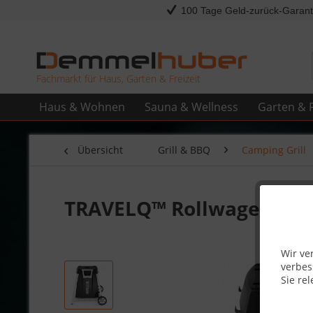
100 Tage Geld-zurück-Garant
Fachmarkt für Haus, Garten & Freizeit
Haus & Wohnen
Sauna & Wellness
Garten & F
Übersicht
Grill & BBQ
Camping Grill
TRAVELQ™ Rollwagen für
Wir ve
verbes
Sie rel