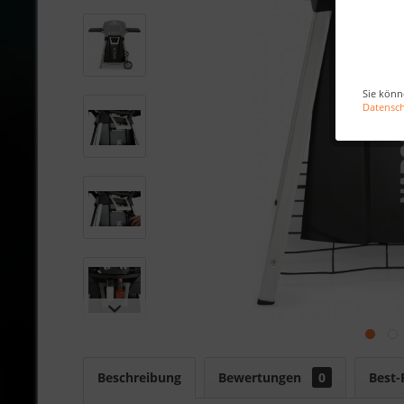
Sie könn
Datensc
Beschreibung
Bewertungen
0
Best-