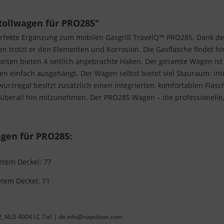
ollwagen für PRO285"
fekte Ergänzung zum mobilen Gasgrill TravelQ™ PRO285. Dank der
n trotzt er den Elementen und Korrosion. Die Gasflasche findet hi
eiten bieten 4 seitlich angebrachte Haken. Der gesamte Wagen ist
lagen einfach ausgehängt. Der Wagen selbst bietet viel Stauraum: i
würzregal besitzt zusätzlich einen integrierten, komfortablen Flas
überall hin mitzunehmen. Der PRO285 Wagen – die professionelle
gen für PRO285:
etem Deckel: 77
tem Deckel: 71
22, NLD 4004 LC Tiel | de.info@napoleon.com