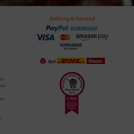
Zahlung & Versand
eit
 von
ten
n