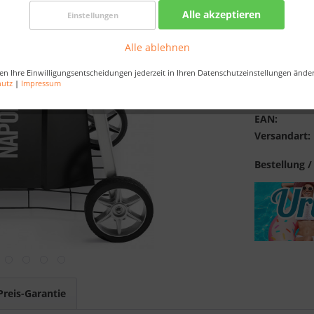
Verfügba
Alle akzeptieren
Einstellungen
Alle ablehnen
Merken
en Ihre Einwilligungsentscheidungen jederzeit in Ihren Datenschutzeinstellungen ände
hutz
|
Impressum
Artikel-Nr.:
EAN:
Versandart:
Bestellung /
Preis-Garantie