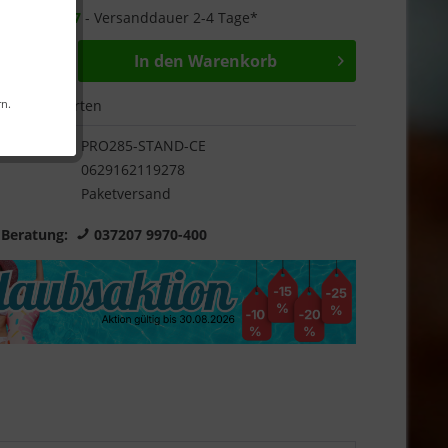
r ab
31.12.27
- Versanddauer 2-4 Tage*
In den
Warenkorb
Bewerten
rn.
PRO285-STAND-CE
0629162119278
Paketversand
 Beratung:
037207 9970-400