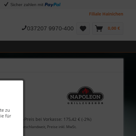
Sicher zahlen mit
Filiale Hainichen
037207 9970-400
0,00 €
te zu
 €
ie für
Skonto-Preis bei Vorkasse: 175,42 € (-2%)
Lieferung
deutschlandweit, Preise inkl. MwSt.
Garantie