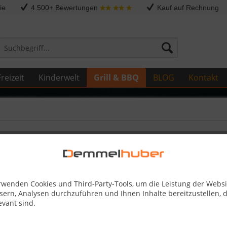
ie
4.500+ Bewertungen
Kauf auf Rechnung
reizeit
Kinderwelt
Grill & BBQ
BLOG
Kontakt
 PRO285
rwenden Cookies und Third-Party-Tools, um die Leistung der Websi
179,00
sern, Analysen durchzuführen und Ihnen Inhalte bereitzustellen, d
evant sind.
Kostenlose 
Best-Preis-