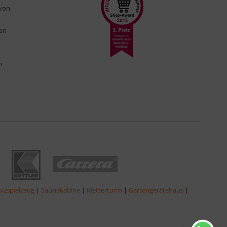
 von
ten
n
lzspielzeug
|
Saunakabine
|
Kletterturm
|
Gartengerätehaus
|