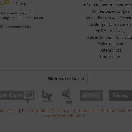
,8
Sehr gut
Informationen zur Echtheit
Kundenbewertungen
00+ Bewertungen von
Versandkosten & Lieferzei
Google Kundenrezensionen
Zahlungsinformationen
00+ bewertete Artikel
AGB Vermietung
AGB & Kundeninformatio
Widerrufsrecht
Datenschutz
Impressum
Widerruf erklären
lenrutsche
|
Teakholzmöbel
|
Spielhaus
|
Gartenhäuser
|
Gartenmöbel
|
Ho
Gartengeräteschuppen
|