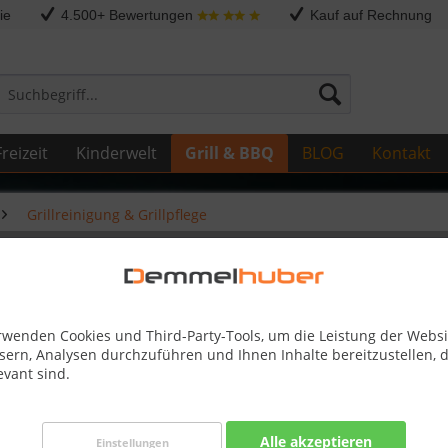
ie
4.500+ Bewertungen
Kauf auf Rechnung
reizeit
Kinderwelt
Grill & BBQ
BLOG
Kontakt
Grillreinigung & Grillpflege
rwenden Cookies und Third-Party-Tools, um die Leistung der Websi
sern, Analysen durchzuführen und Ihnen Inhalte bereitzustellen, d
evant sind.
12,95 
inkl. MwSt.
zzg
Alle akzeptieren
Best-Preis-
Einstellungen