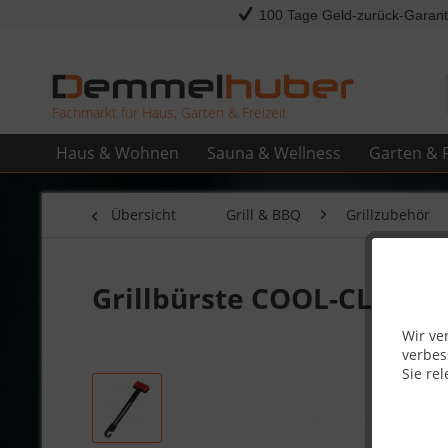
100 Tage Geld-zurück-Garant
Fachmarkt für Haus, Garten & Freizeit
Haus & Wohnen
Sauna & Wellness
Garten & F
Übersicht
Grill & BBQ
Grillzubehör
Grillbürste COOL-CLEAN
Wir ve
verbes
Sie rel