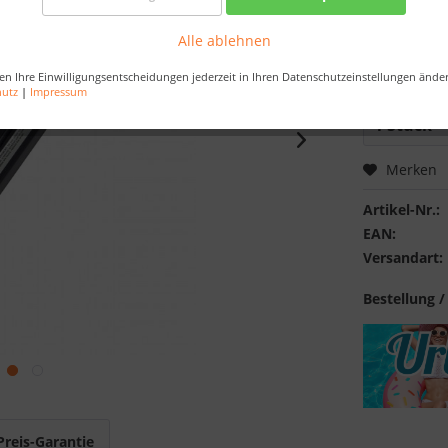
Artikel au
Alle ablehnen
Bestellen Sie 
en Ihre Einwilligungsentscheidungen jederzeit in Ihren Datenschutzeinstellungen ände
Sekunden
, da
hutz
|
Impressum
Merken
Artikel-Nr.:
EAN:
Versandart:
Bestellung /
Preis-Garantie