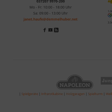
4
037207 9970-200
Mo - Fr: 10:00 - 18:00 Uhr
1.0
Sa: 09:00 - 13:00 Uhr
janet.haufe@demmelhuber.net
3.5
|
Spielgeräte
|
Infrarotkabine
|
Holzgaragen
|
Spielturm
|
Wel