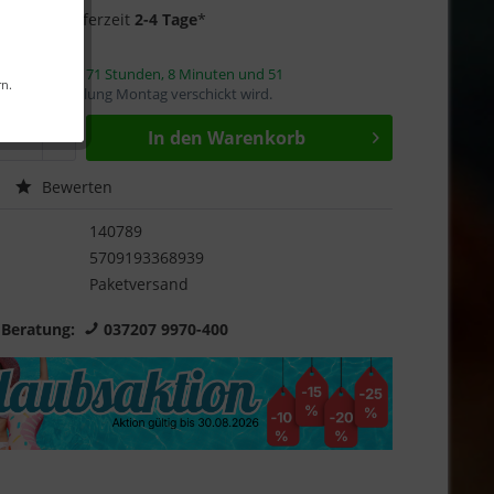
f Lager
- Lieferzeit
2-4 Tage
*
innerhalb von
71 Stunden, 8 Minuten und 50
rn.
mit die Bestellung Montag verschickt wird.
In den
Warenkorb
Bewerten
140789
5709193368939
Paketversand
 Beratung:
037207 9970-400