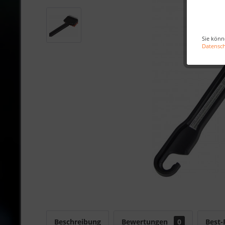
Sie könn
Datensc
Beschreibung
Bewertungen
0
Best-