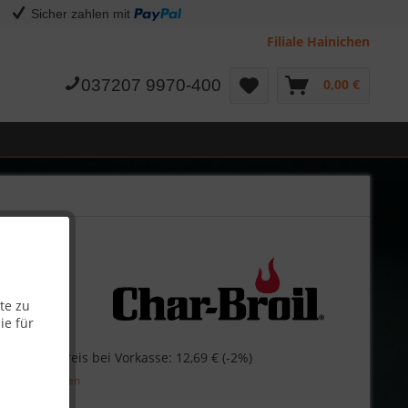
Sicher zahlen mit
Filiale Hainichen
037207 9970-400
0,00 €
te zu
ie für
€
Skonto-Preis bei Vorkasse: 12,69 € (-2%)
l. Versandkosten
Garantie