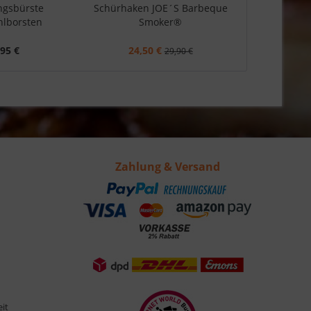
ngsbürste
Schürhaken JOE´S Barbeque
Ersatzbürste
hlborsten
Smoker®
,95 €
24,50 €
1
29,90 €
Zahlung & Versand
eit