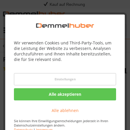
Kauf auf Rechnung
Menü
Wir verwenden Cookies und Third-Party-Tools, um
Übersicht
Grillabdeckung
die Leistung der Website zu verbessern, Analysen
durchzuführen und Ihnen Inhalte bereitzustellen,
Premium Wetterschutzhaube 3-Brenner
die für Sie relevant sind.
(
2
)
Einstellungen
Alle akzeptieren
Alle ablehnen
Sie können Ihre Einwilligungsentscheidungen jederzeit in Ihren
Datenschutzeinstellungen ändern.
Datenschutz
|
Impressum