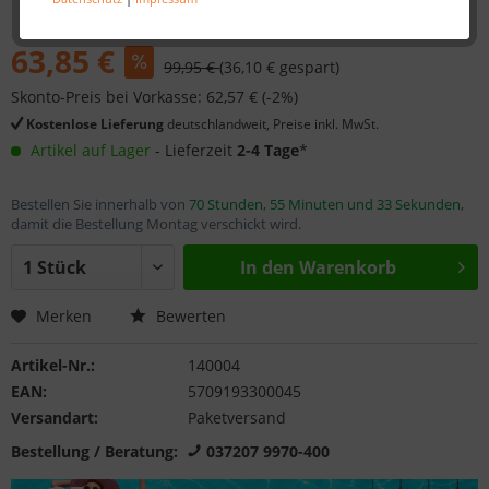
63,85 €
99,95 €
(36,10 € gespart)
Skonto-Preis bei Vorkasse: 62,57 € (-2%)
Kostenlose Lieferung
deutschlandweit, Preise inkl. MwSt.
Artikel auf Lager
- Lieferzeit
2-4 Tage
*
Bestellen Sie innerhalb von
70 Stunden, 55 Minuten und 33 Sekunden
,
damit die Bestellung Montag verschickt wird.
In den
Warenkorb
Merken
Bewerten
Artikel-Nr.:
140004
EAN:
5709193300045
Versandart:
Paketversand
Bestellung / Beratung:
037207 9970-400