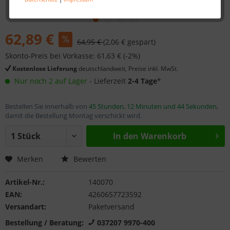
62,89 €
64,95 €
(2,06 € gespart)
Skonto-Preis bei Vorkasse: 61,63 € (-2%)
Kostenlose Lieferung
deutschlandweit, Preise inkl. MwSt.
Nur noch 2 auf Lager
- Lieferzeit
2-4 Tage
*
Bestellen Sie innerhalb von
45 Stunden, 12 Minuten und 44 Sekunden
,
damit die Bestellung Montag verschickt wird.
In den
Warenkorb
Merken
Bewerten
Artikel-Nr.:
140070
EAN:
4260657723592
Versandart:
Paketversand
Bestellung / Beratung:
037207 9970-400