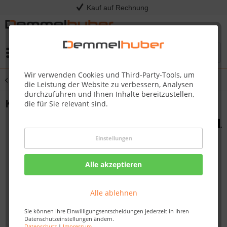
Kauf auf Rechnung
Menü
Wir verwenden Cookies und Third-Party-Tools, um
Übersicht
Grillwagen & Grillerweiterungen
die Leistung der Website zu verbessern, Analysen
durchzuführen und Ihnen Inhalte bereitzustellen,
Kohleschale Professional MADE2MATCH
die für Sie relevant sind.
Einstellungen
Alle akzeptieren
Alle ablehnen
Sie können Ihre Einwilligungsentscheidungen jederzeit in Ihren
Datenschutzeinstellungen ändern.
Datenschutz
|
Impressum