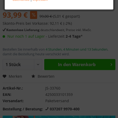
93,99 €
99,00 €
(5,01 € gespart)
Skonto-Preis bei Vorkasse: 92,11 € (-2%)
Kostenlose Lieferung
deutschlandweit, Preise inkl. MwSt.
Nur noch 1 auf Lager
- Lieferzeit
2-4 Tage
*
Bestellen Sie innerhalb von
4 Stunden, 4 Minuten und 13 Sekunden
,
damit die Bestellung heute verschickt wird.
In den
Warenkorb
Merken
Bewerten
Artikel-Nr.:
JS-33760
EAN:
4250033101359
Versandart:
Paketversand
Bestellung / Beratung:
037207 9970-400