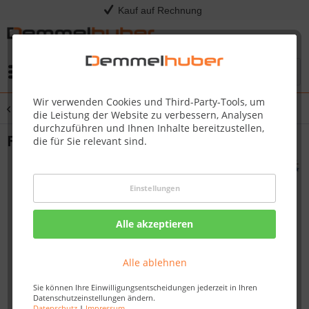
Kauf auf Rechnung
Menü
Wir verwenden Cookies und Third-Party-Tools, um
Übersicht
Grillwagen & Grillerweiterungen
die Leistung der Website zu verbessern, Analysen
durchzuführen und Ihnen Inhalte bereitzustellen,
Frontablage JOE´S Barbeque Smoker®
die für Sie relevant sind.
Einstellungen
Alle akzeptieren
Alle ablehnen
Sie können Ihre Einwilligungsentscheidungen jederzeit in Ihren
Datenschutzeinstellungen ändern.
Datenschutz
|
Impressum