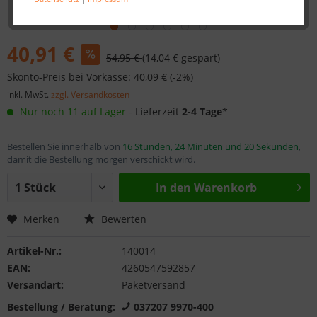
40,91 €
54,95 €
(14,04 € gespart)
Skonto-Preis bei Vorkasse: 40,09 € (-2%)
inkl. MwSt.
zzgl. Versandkosten
Nur noch 11 auf Lager
- Lieferzeit
2-4 Tage
*
Bestellen Sie innerhalb von
16 Stunden, 24 Minuten und 20 Sekunden
,
damit die Bestellung morgen verschickt wird.
In den
Warenkorb
Merken
Bewerten
Artikel-Nr.:
140014
EAN:
4260547592857
Versandart:
Paketversand
Bestellung / Beratung:
037207 9970-400