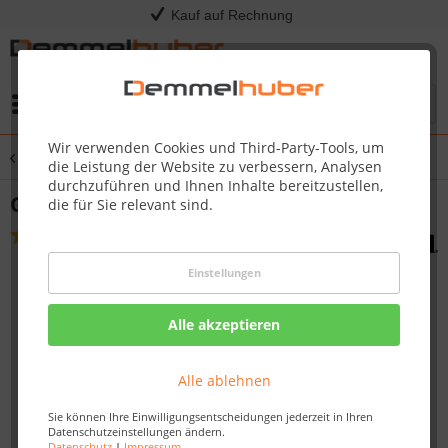
Kauf auf Rechnung
Menü
Wir verwenden Cookies und Third-Party-Tools, um
Übersicht
Grillgeschirr & Planchas
die Leistung der Website zu verbessern, Analysen
durchzuführen und Ihnen Inhalte bereitzustellen,
Grillschale und Schneidbrett GRILL+®
die für Sie relevant sind.
(
1
)
Einstellungen
Alle akzeptieren
Alle ablehnen
Sie können Ihre Einwilligungsentscheidungen jederzeit in Ihren
Datenschutzeinstellungen ändern.
Datenschutz
|
Impressum