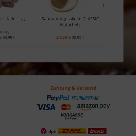
ristalle 1 kg
Sauna Aufgusskelle CLASSIC
Sauna Kli
Naturholz
Pr
lt
1 kg
€
24,99 €
65,99
33,99 €
38,99 €
Zahlung & Versand