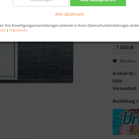
Best-Preis-
Artikel au
Alle ablehnen
en Ihre Einwilligungsentscheidungen jederzeit in Ihren Datenschutzeinstellungen ände
Bestellen Sie 
hutz
|
Impressum
Sekunden
, da
Merken
Artikel-Nr.:
EAN:
Versandart:
Bestellung /