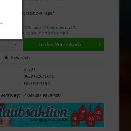
Garantie
f Lager
- Lieferzeit
2-4 Tage
*
rn.
innerhalb von
12 Stunden, 53 Minuten und 4
mit die Bestellung heute verschickt wird.
In den
Warenkorb
Bewerten
61501
0629162615015
Paketversand
 Beratung:
037207 9970-400