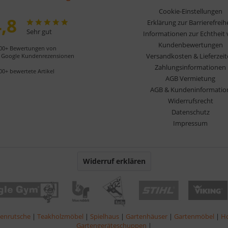
Cookie-Einstellungen
,8
Erklärung zur Barrierefreih
Sehr gut
Informationen zur Echtheit
Kundenbewertungen
00+ Bewertungen von
Versandkosten & Lieferzei
Google Kundenrezensionen
Zahlungsinformationen
00+ bewertete Artikel
AGB Vermietung
AGB & Kundeninformatio
Widerrufsrecht
Datenschutz
Impressum
Widerruf erklären
lenrutsche
|
Teakholzmöbel
|
Spielhaus
|
Gartenhäuser
|
Gartenmöbel
|
Ho
Gartengeräteschuppen
|