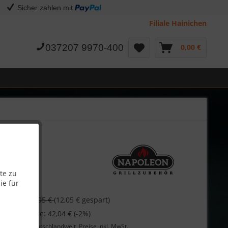
Sicher zahlen mit
Filiale Hainichen
037207 9970-400
0,00 €
te zu
ie für
€
54,95 €
(12,05 € gespart)
 bei Vorkasse: 42,04 € (-2%)
Lieferung
deutschlandweit, Preise inkl. MwSt.