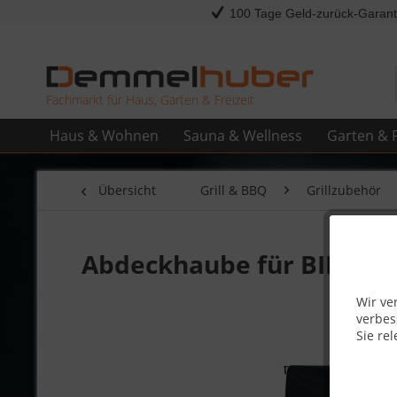
100 Tage Geld-zurück-Garant
Fachmarkt für Haus, Garten & Freizeit
Haus & Wohnen
Sauna & Wellness
Garten & F
Übersicht
Grill & BBQ
Grillzubehör
Abdeckhaube für BIPRO5
Wir ve
verbes
Sie rel