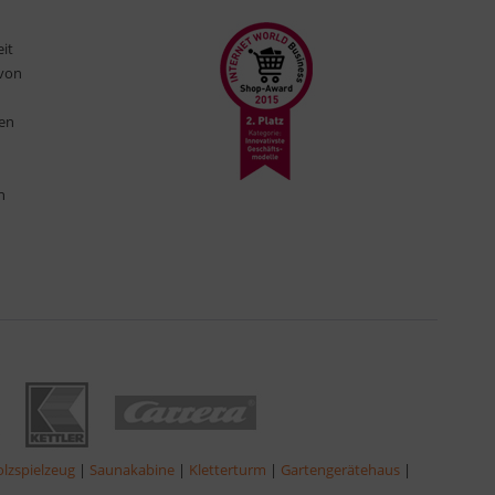
eit
 von
ten
n
lzspielzeug
|
Saunakabine
|
Kletterturm
|
Gartengerätehaus
|