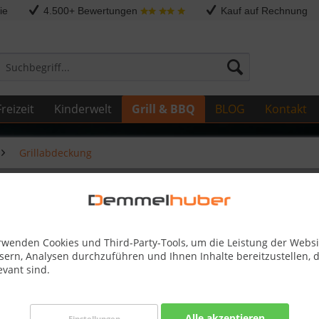
ie
4.500+ Bewertungen
Kauf auf Rechnung
reizeit
Kinderwelt
Grill & BBQ
BLOG
Kontakt
Grillabdeckung
00 Einbau
rwenden Cookies und Third-Party-Tools, um die Leistung der Websi
sern, Analysen durchzuführen und Ihnen Inhalte bereitzustellen, d
42,90 
evant sind.
Skonto-Preis
Kostenlose 
Alle akzeptieren
Einstellungen