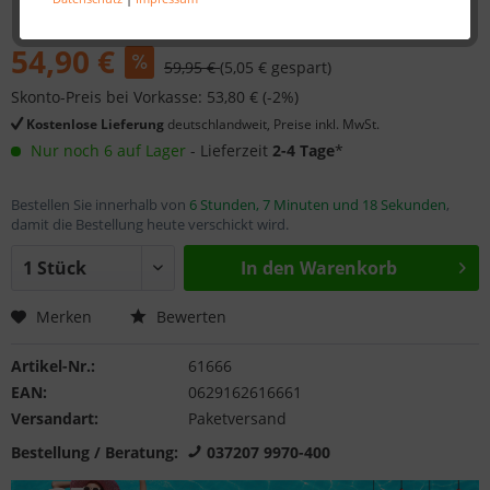
54,90 €
59,95 €
(5,05 € gespart)
Skonto-Preis bei Vorkasse: 53,80 € (-2%)
Kostenlose Lieferung
deutschlandweit, Preise inkl. MwSt.
Nur noch 6 auf Lager
- Lieferzeit
2-4 Tage
*
Bestellen Sie innerhalb von
6 Stunden, 7 Minuten und 18 Sekunden
,
damit die Bestellung heute verschickt wird.
In den
Warenkorb
Merken
Bewerten
Artikel-Nr.:
61666
EAN:
0629162616661
Versandart:
Paketversand
Bestellung / Beratung:
037207 9970-400