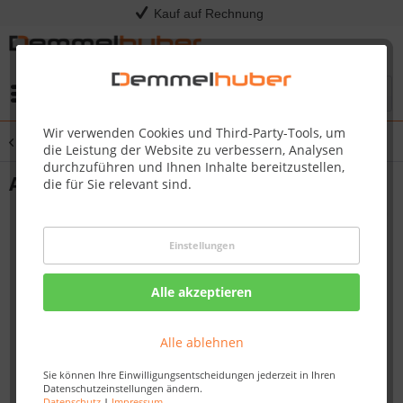
Kauf auf Rechnung
Menü
Wir verwenden Cookies und Third-Party-Tools, um
Übersicht
Grillabdeckung
die Leistung der Website zu verbessern, Analysen
durchzuführen und Ihnen Inhalte bereitzustellen,
Abdeckhaube für BIPRO665 Einbau
die für Sie relevant sind.
Einstellungen
Alle akzeptieren
Alle ablehnen
Sie können Ihre Einwilligungsentscheidungen jederzeit in Ihren
Datenschutzeinstellungen ändern.
Datenschutz
|
Impressum