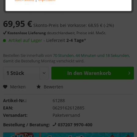
69,95 €
Skonto-Preis bei Vorkasse: 68,55 € (-2%)
Kostenlose Lieferung
deutschlandweit, Preise inkl. MwSt.
Artikel auf Lager
- Lieferzeit
2-4 Tage
*
Bestellen Sie innerhalb von
70 Stunden, 44 Minuten und 17 Sekunden
,
damit die Bestellung Montag verschickt wird.
In den
Warenkorb
Merken
Bewerten
Artikel-Nr.:
61288
EAN:
0629162612885
Versandart:
Paketversand
Bestellung / Beratung:
037207 9970-400