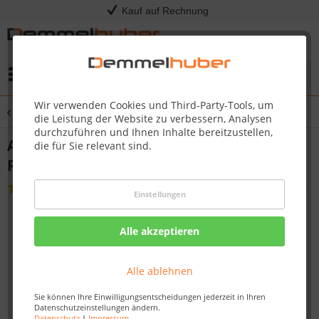
Kauf auf Rechnung
Menü
Wir verwenden Cookies und Third-Party-Tools, um
Übersicht
Grillabdeckung
die Leistung der Website zu verbessern, Analysen
durchzuführen und Ihnen Inhalte bereitzustellen,
Abdeckhaube TQ285X & Pro285X mit
die für Sie relevant sind.
Rollwagen
(
1
)
Einstellungen
Alle akzeptieren
Alle ablehnen
Sie können Ihre Einwilligungsentscheidungen jederzeit in Ihren
Datenschutzeinstellungen ändern.
Datenschutz
|
Impressum