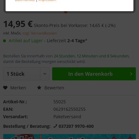
14,95 €
Skonto-Preis bei Vorkasse: 14,65 € (-2%)
inkl. MwSt.
zzgl. Versandkosten
Artikel auf Lager
- Lieferzeit
2-4 Tage
*
Bestellen Sie innerhalb von
24 Stunden, 12 Minuten und 7 Sekunden
,
damit die Bestellung morgen verschickt wird.
In den
Warenkorb
Merken
Bewerten
Artikel-Nr.:
55025
EAN:
0629162550255
Versandart:
Paketversand
Bestellung / Beratung:
037207 9970-400