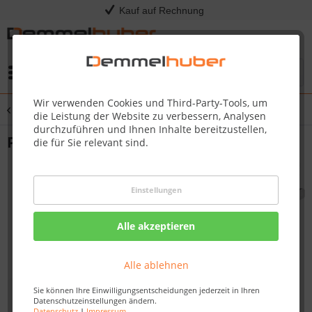
Kauf auf Rechnung
Menü
Wir verwenden Cookies und Third-Party-Tools, um
Übersicht
Grillbesteck & Werkzeug
die Leistung der Website zu verbessern, Analysen
durchzuführen und Ihnen Inhalte bereitzustellen,
Pinzette 30 cm
die für Sie relevant sind.
Einstellungen
Alle akzeptieren
Alle ablehnen
Sie können Ihre Einwilligungsentscheidungen jederzeit in Ihren
Datenschutzeinstellungen ändern.
Datenschutz
|
Impressum