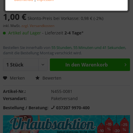
1,00 €
Skonto-Preis bei Vorkasse: 0,98 € (-2%)
inkl. MwSt.
zzgl. Versandkosten
Artikel auf Lager
- Lieferzeit
2-4 Tage
*
Bestellen Sie innerhalb von
55 Stunden, 55 Minuten und 41 Sekunden
,
damit die Bestellung Montag verschickt wird.
In den
Warenkorb
Merken
Bewerten
Artikel-Nr.:
N455-0081
Versandart:
Paketversand
Bestellung / Beratung:
037207 9970-400