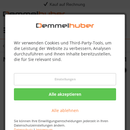
Kauf auf Rechnung
Menü
Wir verwenden Cookies und Third-Party-Tools, um
Übersicht
Sonstige Ersatzteile
die Leistung der Website zu verbessern, Analysen
durchzuführen und Ihnen Inhalte bereitzustellen,
NGZ 69 ORIFICE SPUD (66285) #N455-0081
die für Sie relevant sind.
Einstellungen
Alle akzeptieren
Alle ablehnen
Sie können Ihre Einwilligungsentscheidungen jederzeit in Ihren
Datenschutzeinstellungen ändern.
Datenschutz
|
Impressum