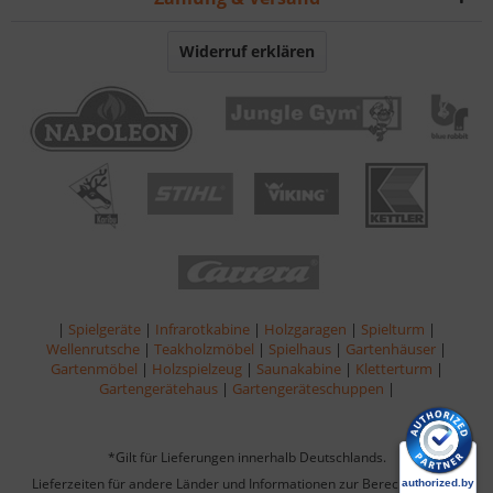
Widerruf erklären
|
Spielgeräte
|
Infrarotkabine
|
Holzgaragen
|
Spielturm
|
Wellenrutsche
|
Teakholzmöbel
|
Spielhaus
|
Gartenhäuser
|
Gartenmöbel
|
Holzspielzeug
|
Saunakabine
|
Kletterturm
|
Gartengerätehaus
|
Gartengeräteschuppen
|
*Gilt für Lieferungen innerhalb Deutschlands.
Lieferzeiten für andere Länder und Informationen zur Berechnung des