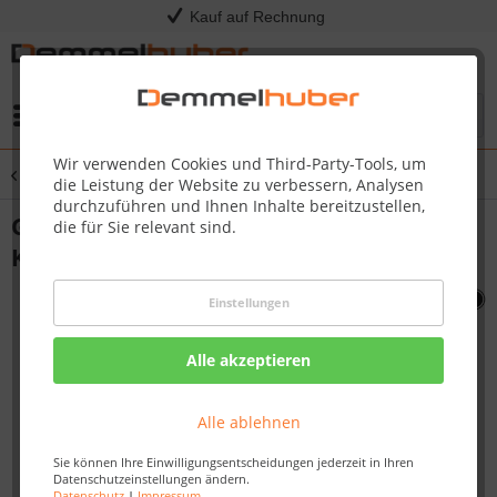
Kauf auf Rechnung
Menü
Wir verwenden Cookies und Third-Party-Tools, um
Übersicht
Travel Q
die Leistung der Website zu verbessern, Analysen
durchzuführen und Ihnen Inhalte bereitzustellen,
Gasgrill TRAVELQ™ PRO285X mit
die für Sie relevant sind.
Klappwagen, Schwarz
Einstellungen
Alle akzeptieren
Alle ablehnen
Sie können Ihre Einwilligungsentscheidungen jederzeit in Ihren
Datenschutzeinstellungen ändern.
Datenschutz
|
Impressum