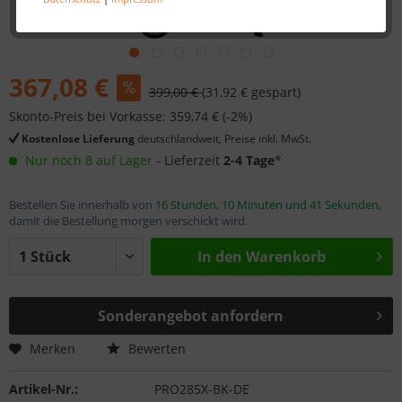
367,08 €
399,00 €
(31,92 € gespart)
Skonto-Preis bei Vorkasse: 359,74 € (-2%)
Kostenlose Lieferung
deutschlandweit, Preise inkl. MwSt.
Nur noch 8 auf Lager
- Lieferzeit
2-4 Tage
*
Bestellen Sie innerhalb von
16 Stunden, 10 Minuten und 41 Sekunden
,
damit die Bestellung morgen verschickt wird.
In den
Warenkorb
Sonderangebot anfordern
Merken
Bewerten
Artikel-Nr.:
PRO285X-BK-DE