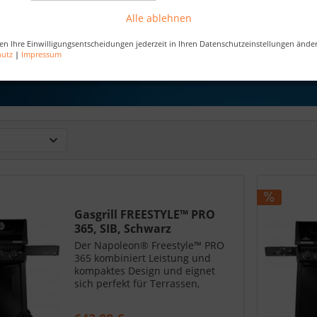
Alle ablehnen
en Ihre Einwilligungsentscheidungen jederzeit in Ihren Datenschutzeinstellungen ände
hutz
|
Impressum
Gasgrill FREESTYLE™ PRO
365, SIB, Schwarz
Der Napoleon® Freestyle™ PRO
365 kombiniert Leistung und
kompaktes Design und eignet
sich perfekt für Terrassen,
Reihenhäuser und kleinere
Gärten. Konstruiert mit der