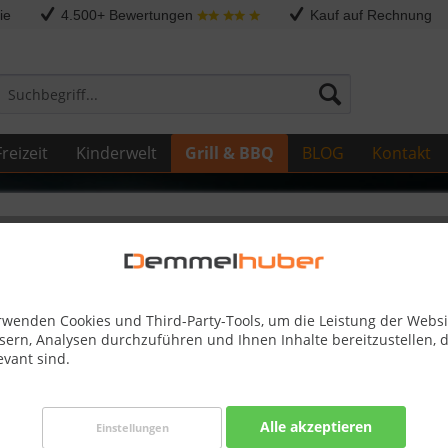
ie
4.500+ Bewertungen
Kauf auf Rechnung
reizeit
Kinderwelt
Grill & BBQ
BLOG
Kontakt
le Pro
rwenden Cookies und Third-Party-Tools, um die Leistung der Websi
sern, Analysen durchzuführen und Ihnen Inhalte bereitzustellen, d
evant sind.
Alle akzeptieren
Einstellungen