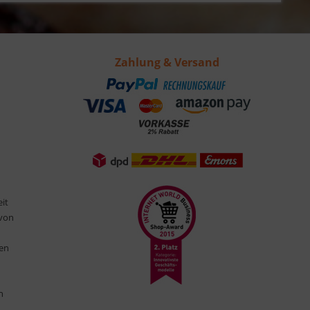
Zahlung & Versand
eit
 von
ten
n