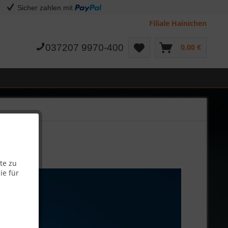
Sicher zahlen mit
Filiale Hainichen
037207 9970-400
0,00 €
te zu
ie für