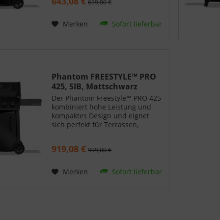
643,08 €
699,00 €
Qualität, die Napoleon
auszeichnet, verfügt er über
den...
Merken
Sofort lieferbar
Phantom FREESTYLE™ PRO
425, SIB, Mattschwarz
Der Phantom Freestyle™ PRO 425
kombiniert hohe Leistung und
kompaktes Design und eignet
sich perfekt für Terrassen,
Reihenhäuser und kleinere
Gärten. Konstruiert mit der
919,08 €
999,00 €
Qualität, die Napoleon
auszeichnet, verfügt er über
den...
Merken
Sofort lieferbar