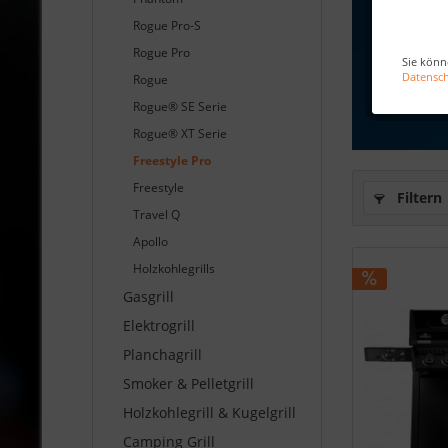
Rogue Pro-S
Rogue Pro
Sie könn
Datensc
Rogue
Rogue® SE Serie
Rogue® XT Serie
Freestyle Pro
Freestyle
Filtern
Travel Q
Apollo
Holzkohlegrills
Gasgrill
Elektrogrill
Planchagrill
Smoker & Pelletgrill
Holzkohlegrill & Kugelgrill
Camping Grill