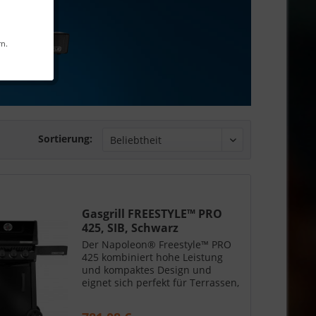
rn.
Sortierung:
Gasgrill FREESTYLE™ PRO
425, SIB, Schwarz
Der Napoleon® Freestyle™ PRO
425 kombiniert hohe Leistung
und kompaktes Design und
eignet sich perfekt für Terrassen,
Reihenhäuser und kleinere
Gärten. Konstruiert mit der