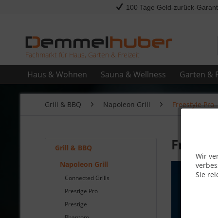
100 Tage Geld-zurück-Garant
Fachmarkt für Haus, Garten & Freizeit
Haus & Wohnen
Sauna & Wellness
Garten & F
Grill & BBQ
Napoleon Grill
Freestyle Pro
Freesty
Grill & BBQ
Wir ve
Napoleon Grill
verbes
Sie rel
Connected Grills
Prestige Pro
Prestige
Phantom