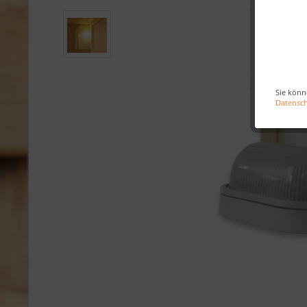
Sie könn
Datensc