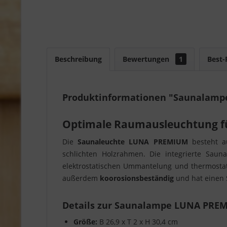
Beschreibung
Bewertungen
1
Best-
Produktinformationen "Saunalam
Optimale Raumausleuchtung fü
Die
Saunaleuchte LUNA PREMIUM
besteht a
schlichten Holzrahmen. Die integrierte Sau
elektrostatischen Ummantelung und thermostat
außerdem
koorosionsbeständig
und hat einen 
Details zur Saunalampe LUNA PRE
Größe:
B 26,9 x T 2 x H 30,4 cm