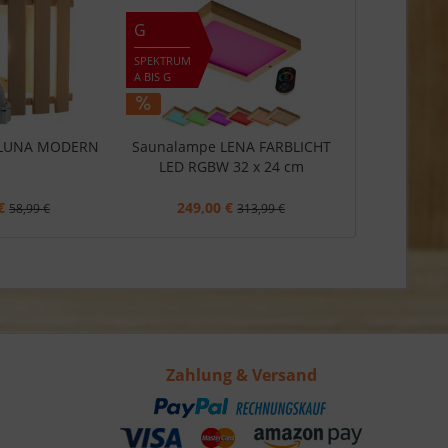
G
SPEKTRUM
A BIS G
 LUNA MODERN
Saunalampe LENA FARBLICHT
LED RGBW 32 x 24 cm
€
249,00 €
58,99 €
313,99 €
Zahlung & Versand