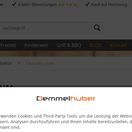
ie
4.500+ Bewertungen
Kauf auf Rechnung
Freizeit
Kinderwelt
Grill & BBQ
BLOG
Kontakt
ubehör
Saunaleuchten
IUM
69,99 
rwenden Cookies und Third-Party-Tools, um die Leistung der Websi
sern, Analysen durchzuführen und Ihnen Inhalte bereitzustellen, d
Skonto-Preis
evant sind.
Kostenlose 