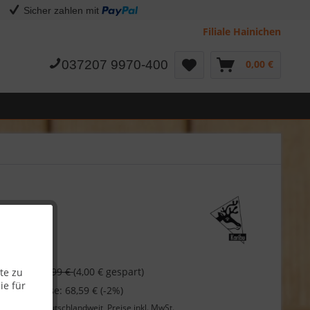
Sicher zahlen mit
Filiale Hainichen
037207 9970-400
0,00 €
€
73,99 €
(4,00 € gespart)
te zu
ie für
 bei Vorkasse: 68,59 € (-2%)
Lieferung
deutschlandweit, Preise inkl. MwSt.