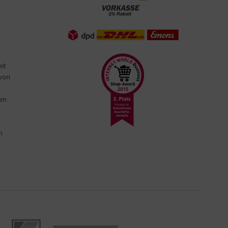
eit
 von
ten
n