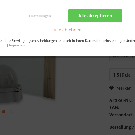
Best-Preis-
Artikel au
Alle akzeptieren
Einstellungen
Bestellen Sie 
Alle ablehnen
Sekunden
, da
en Ihre Einwilligungsentscheidungen jederzeit in Ihren Datenschutzeinstellungen ände
Ausführung
hutz
|
Impressum
Merken
Artikel-Nr.:
EAN:
Versandart:
Bestellung /