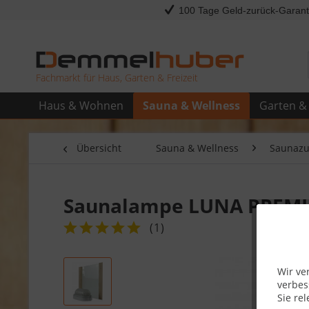
100 Tage Geld-zurück-Garant
Fachmarkt für Haus, Garten & Freizeit
Haus & Wohnen
Sauna & Wellness
Garten & 
Übersicht
Sauna & Wellness
Saunaz
Saunalampe LUNA PREM
(
1
)
Wir ve
verbes
Sie rel