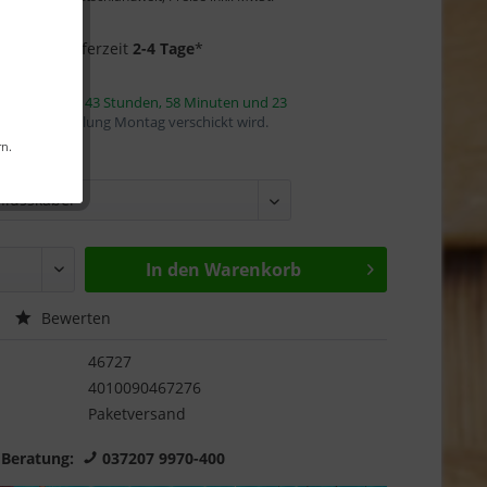
Garantie
f Lager
- Lieferzeit
2-4 Tage
*
innerhalb von
43 Stunden, 58 Minuten und 23
mit die Bestellung Montag verschickt wird.
rn.
:
In den
Warenkorb
Bewerten
46727
4010090467276
Paketversand
 Beratung:
037207 9970-400