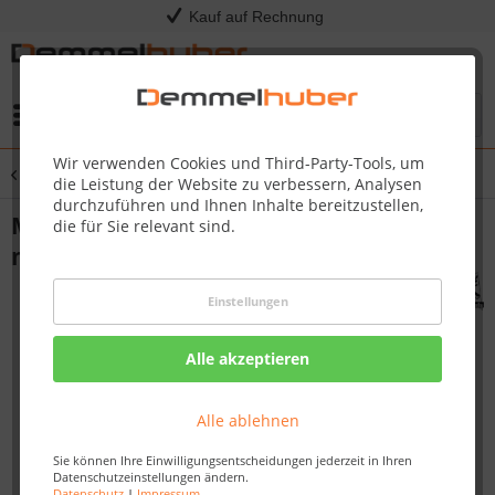
Kauf auf Rechnung
Menü
Wir verwenden Cookies und Third-Party-Tools, um
Übersicht
Massivholzsauna
die Leistung der Website zu verbessern, Analysen
durchzuführen und Ihnen Inhalte bereitzustellen,
Massivholzsauna SINAI 2,36 x 1,84 m 38
die für Sie relevant sind.
mm
Einstellungen
Alle akzeptieren
Alle ablehnen
Sie können Ihre Einwilligungsentscheidungen jederzeit in Ihren
Datenschutzeinstellungen ändern.
Datenschutz
|
Impressum