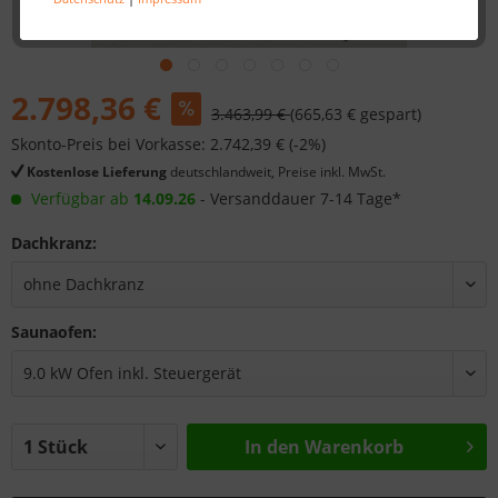
2.798,36 €
3.463,99 €
(665,63 € gespart)
Skonto-Preis bei Vorkasse: 2.742,39 € (-2%)
Kostenlose Lieferung
deutschlandweit, Preise inkl. MwSt.
Verfügbar ab
14.09.26
- Versanddauer 7-14 Tage*
Dachkranz:
Saunaofen:
In den
Warenkorb