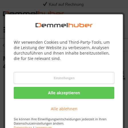
Kauf auf Rechnung
Menü
Wir verwenden Cookies und Third-Party-Tools, um
Übersicht
Massivholzsauna
die Leistung der Website zu verbessern, Analysen
durchzuführen und Ihnen Inhalte bereitzustellen,
Massivholzsauna SAHIB 2 2,36 x 1,84 m
die für Sie relevant sind.
40 mm
Einstellungen
Alle akzeptieren
Alle ablehnen
Sie können Ihre Einwilligungsentscheidungen jederzeit in Ihren
Datenschutzeinstellungen ändern.
Datenschutz
|
Impressum