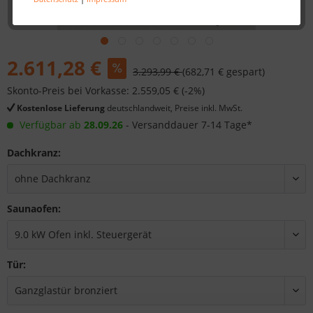
2.611,28 €
3.293,99 €
(682,71 € gespart)
Skonto-Preis bei Vorkasse: 2.559,05 € (-2%)
Kostenlose Lieferung
deutschlandweit, Preise inkl. MwSt.
Verfügbar ab
28.09.26
- Versanddauer 7-14 Tage*
Dachkranz:
Saunaofen:
Tür: