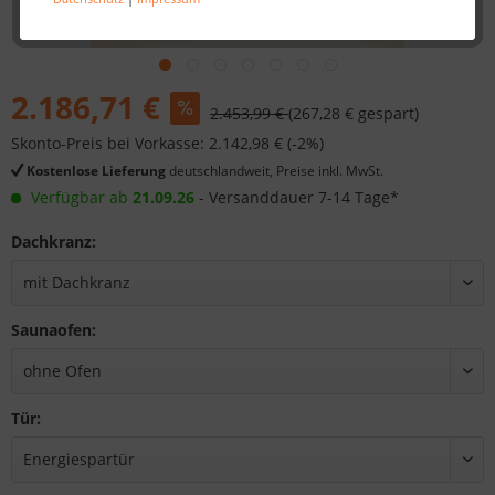
2.186,71 €
2.453,99 €
(267,28 € gespart)
Skonto-Preis bei Vorkasse: 2.142,98 € (-2%)
Kostenlose Lieferung
deutschlandweit, Preise inkl. MwSt.
Verfügbar ab
21.09.26
- Versanddauer 7-14 Tage*
Dachkranz:
Saunaofen:
Tür: