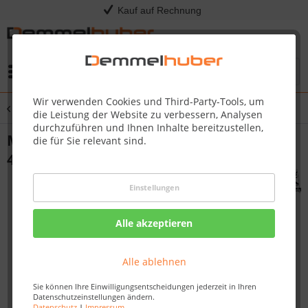
Kauf auf Rechnung
Menü
Wir verwenden Cookies und Third-Party-Tools, um
Übersicht
Massivholzsauna
die Leistung der Website zu verbessern, Analysen
durchzuführen und Ihnen Inhalte bereitzustellen,
Massivholzsauna SAHIB 1 1,93 x 1,84 m
die für Sie relevant sind.
40 mm
Einstellungen
Alle akzeptieren
Alle ablehnen
Sie können Ihre Einwilligungsentscheidungen jederzeit in Ihren
Datenschutzeinstellungen ändern.
Datenschutz
|
Impressum