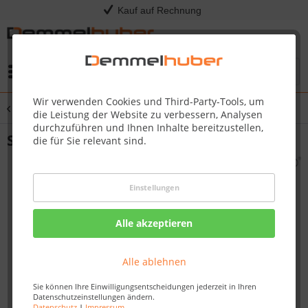
Kauf auf Rechnung
Menü
Wir verwenden Cookies und Third-Party-Tools, um
Übersicht
Aufgusskübel & Kellen
die Leistung der Website zu verbessern, Analysen
durchzuführen und Ihnen Inhalte bereitzustellen,
Sauna Set ANEA | 2-teilig Kübel Kelle
die für Sie relevant sind.
Einstellungen
Alle akzeptieren
Alle ablehnen
Sie können Ihre Einwilligungsentscheidungen jederzeit in Ihren
Datenschutzeinstellungen ändern.
Datenschutz
|
Impressum