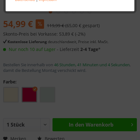
54,99 €
119,99 €
(65,00 € gespart)
Skonto-Preis bei Vorkasse: 53,89 € (-2%)
Kostenlose Lieferung
deutschlandweit, Preise inkl. MwSt.
Nur noch 10 auf Lager
- Lieferzeit
2-4 Tage
*
Bestellen Sie innerhalb von
46 Stunden, 41 Minuten und 3 Sekunden
,
damit die Bestellung Montag verschickt wird.
Farbe:
In den
Warenkorb
Merken
Bewerten