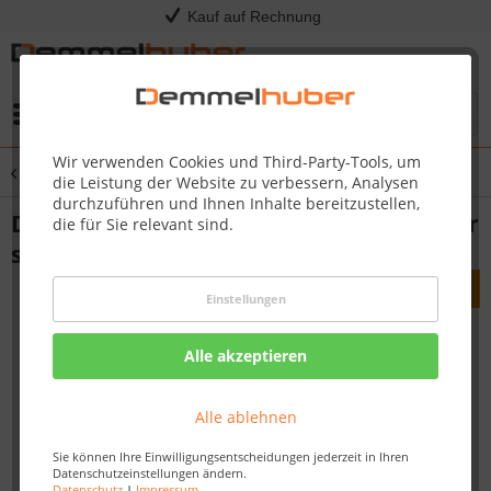
Kauf auf Rechnung
Menü
Wir verwenden Cookies und Third-Party-Tools, um
Übersicht
Dekorpaneele
die Leistung der Website zu verbessern, Analysen
durchzuführen und Ihnen Inhalte bereitzustellen,
Dekorpaneele Classic Bocado 250 Streifer
die für Sie relevant sind.
silber 4021
Einstellungen
Alle akzeptieren
Alle ablehnen
Sie können Ihre Einwilligungsentscheidungen jederzeit in Ihren
Datenschutzeinstellungen ändern.
Datenschutz
|
Impressum