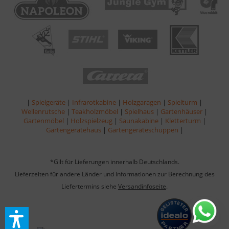
|
Spielgeräte
|
Infrarotkabine
|
Holzgaragen
|
Spielturm
|
Wellenrutsche
|
Teakholzmöbel
|
Spielhaus
|
Gartenhäuser
|
Gartenmöbel
|
Holzspielzeug
|
Saunakabine
|
Kletterturm
|
Gartengerätehaus
|
Gartengeräteschuppen
|
*Gilt für Lieferungen innerhalb Deutschlands.
Lieferzeiten für andere Länder und Informationen zur Berechnung des
Liefertermins siehe
Versandinfoseite
.