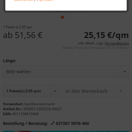
1 Paket á 2.05 qm
ab 51,56 €
25,15 €/qm
inkl. MwSt. zzgl.
Versandkosten
Skonto-Preis bei Vorkasse: 50,53 €/Paket
Länge:
In den Warenkorb
Versandart:
Speditionsversand
Artikel-Nr.:
300007-2050250-04021
EAN:
4011138619466
Bestellung / Beratung:
037207 9970-400