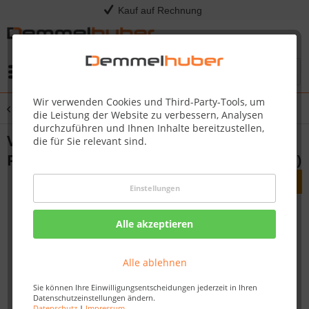
Kauf auf Rechnung
Menü
Wir verwenden Cookies und Third-Party-Tools, um
Übersicht
Verbindungsstücke
die Leistung der Website zu verbessern, Analysen
durchzuführen und Ihnen Inhalte bereitzustellen,
Verbindungsstück selbstklebend Profil 8
die für Sie relevant sind.
PK | 18 PK Fußleiste Weiß 2001 (2er-Pack)
Einstellungen
Alle akzeptieren
Alle ablehnen
Sie können Ihre Einwilligungsentscheidungen jederzeit in Ihren
Datenschutzeinstellungen ändern.
Datenschutz
|
Impressum