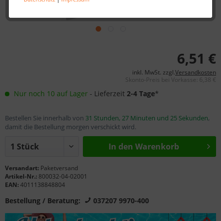
6,51 €
inkl. MwSt. zzgl.
Versandkosten
Skonto-Preis bei Vorkasse: 6,38 €
Nur noch 10 auf Lager
- Lieferzeit
2-4 Tage
*
Bestellen Sie innerhalb von
31 Stunden, 27 Minuten und 25 Sekunden
,
damit die Bestellung morgen verschickt wird.
In den Warenkorb
Versandart:
Paketversand
Artikel-Nr.:
800032-04-02001
EAN:
4011138848804
Bestellung / Beratung:
037207 9970-400