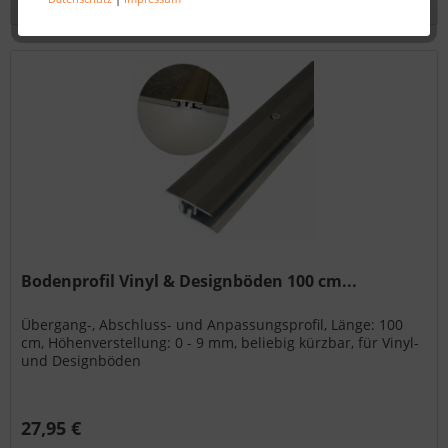
Bodenprofil Vinyl & Designböden 100 cm...
Übergang-, Abschluss- und Anpassungsprofil, Länge: 100
cm, Höhenverstellung: 0 - 9 mm, beliebig kürzbar, für Vinyl-
und Designböden
27,95 €