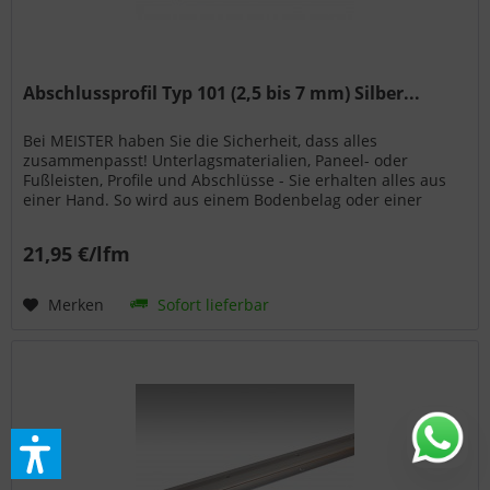
Abschlussprofil Typ 101 (2,5 bis 7 mm) Silber...
Bei MEISTER haben Sie die Sicherheit, dass alles
zusammenpasst! Unterlagsmaterialien, Paneel- oder
Fußleisten, Profile und Abschlüsse - Sie erhalten alles aus
einer Hand. So wird aus einem Bodenbelag oder einer
Wand- bzw. Deckenpaneele...
21,95 €/lfm
Merken
Sofort lieferbar