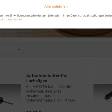
Alle ablehnen
en Ihre Einwilligungsentscheidungen jederzeit in Ihren Datenschutzeinstellungen ände
hutz
|
Impressum
Aufnahmehalter für
Lochsägen
Bei MEISTER haben Sie die
Sicherheit, dass alles
zusammenpasst!
Unterlagsmaterialien, Paneel-
oder Fußleisten, Profile und
Abschlüsse - Sie erhalten alles