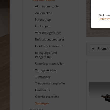
Aluminiumprofile
Außenecken
Sie könn
Datensc
Innenecken
Endkappen
Verbindungsstücke
Befestigungsmaterial
Heizkörper-Rosetten
Filtern
Reinigungs- und
Pflegemittel
Unterlagsmaterialien
Verlegezubehör
Türstopper
Treppenkantenprofile
Hartwachs
Oberflächenstifte
Sonstiges