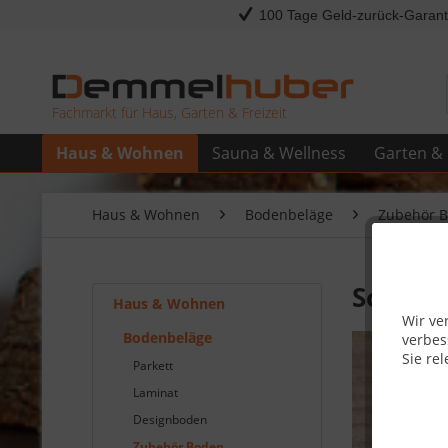
100 Tage Geld-zurück-Garant
Fachmarkt für Haus, Garten & Freizeit
Haus & Wohnen
Sauna & Wellness
Garten & 
Haus & Wohnen
Bodenbeläge
Zubehör 
Sonstig
Haus & Wohnen
Wir ve
Bodenbeläge
verbes
Sie rel
Parkett
Laminat
Designboden
Zubehör Boden