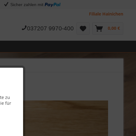
Sicher zahlen mit
Filiale Hainichen
037207 9970-400
0,00 €
te zu
ie für