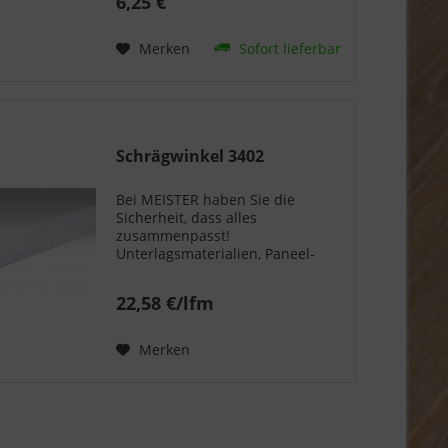
6,25 €
aus einer Hand. So wird aus
einem Bodenbelag oder einer
Wand- bzw. Deckenpaneele...
Merken
Sofort lieferbar
Schrägwinkel 3402
Bei MEISTER haben Sie die
Sicherheit, dass alles
zusammenpasst!
Unterlagsmaterialien, Paneel-
oder Fußleisten, Profile und
Abschlüsse - Sie erhalten alles
22,58 €/lfm
aus einer Hand. So wird aus
einem Bodenbelag oder einer
Wand- bzw. Deckenpaneele...
Merken