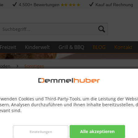
ie
4.500+ Bewertungen
Kauf auf Rechnung
Freizeit
Kinderwelt
Grill & BBQ
BLOG
Kontakt
Boden
Sonstiges
es
rwenden Cookies und Third-Party-Tools, um die Leistung der Websi
sern, Analysen durchzuführen und Ihnen Inhalte bereitzustellen, d
evant sind.
Alle akzeptieren
Einstellungen