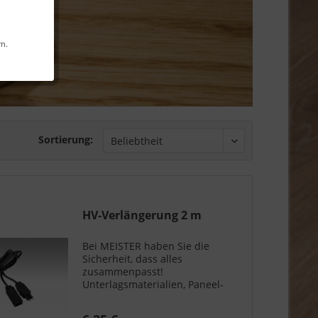
rn.
Sortierung:
HV-Verlängerung 2 m
Bei MEISTER haben Sie die
Sicherheit, dass alles
zusammenpasst!
Unterlagsmaterialien, Paneel-
oder Fußleisten, Profile und
Abschlüsse - Sie erhalten alles