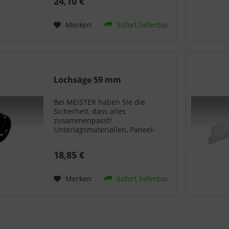
24,10 €
aus einer Hand. So wird aus
einem Bodenbelag oder einer
Wand- bzw. Deckenpaneele...
Merken
Sofort lieferbar
Lochsäge 59 mm
Bei MEISTER haben Sie die
Sicherheit, dass alles
zusammenpasst!
Unterlagsmaterialien, Paneel-
oder Fußleisten, Profile und
Abschlüsse - Sie erhalten alles
18,85 €
aus einer Hand. So wird aus
einem Bodenbelag oder einer
Wand- bzw. Deckenpaneele...
Merken
Sofort lieferbar