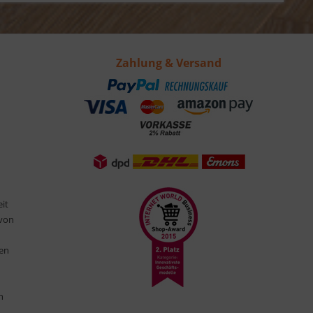
Zahlung & Versand
eit
 von
ten
n