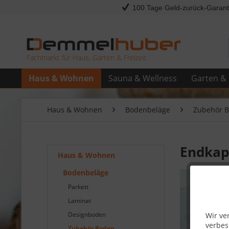
100 Tage Geld-zurück-Garant
Fachmarkt für Haus, Garten & Freizeit
Haus & Wohnen
Sauna & Wellness
Garten & 
Haus & Wohnen
Bodenbeläge
Zubehör 
Endkap
Haus & Wohnen
Bodenbeläge
Parkett
Laminat
Designboden
Wir ve
verbes
Zubehör Boden