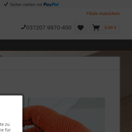
Sicher zahlen mit
Filiale Hainichen
037207 9970-400
0,00 €
te zu
ie für