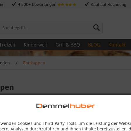
ie
4.500+ Bewertungen
Kauf auf Rechnung
Freizeit
Kinderwelt
Grill & BBQ
BLOG
Kontakt
Boden
Endkappen
pen
rwenden Cookies und Third-Party-Tools, um die Leistung der Websi
sern, Analysen durchzuführen und Ihnen Inhalte bereitzustellen, d