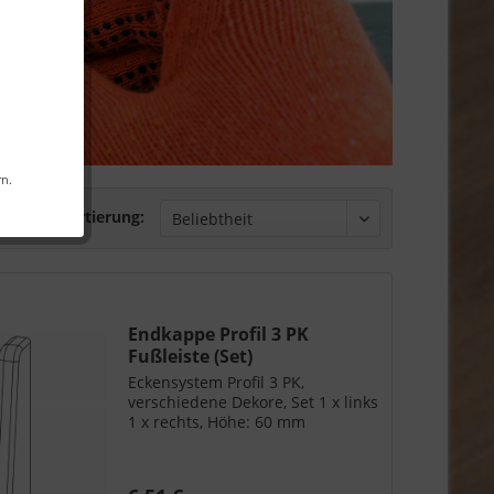
rn.
Sortierung:
Endkappe Profil 3 PK
Fußleiste (Set)
Eckensystem Profil 3 PK,
verschiedene Dekore, Set 1 x links
1 x rechts, Höhe: 60 mm