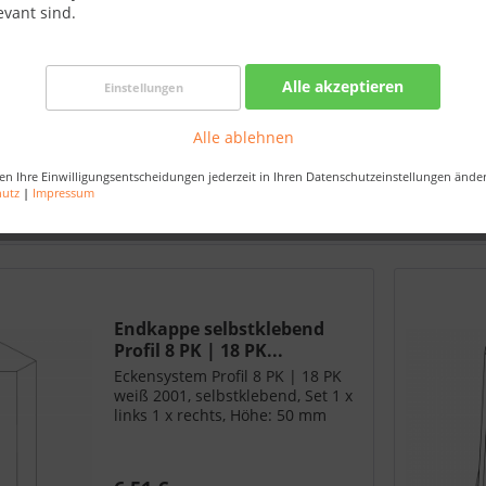
evant sind.
Alle akzeptieren
Einstellungen
Alle ablehnen
en Ihre Einwilligungsentscheidungen jederzeit in Ihren Datenschutzeinstellungen ände
hutz
|
Impressum
Endkappe selbstklebend
Profil 8 PK | 18 PK...
Eckensystem Profil 8 PK | 18 PK
weiß 2001, selbstklebend, Set 1 x
links 1 x rechts, Höhe: 50 mm