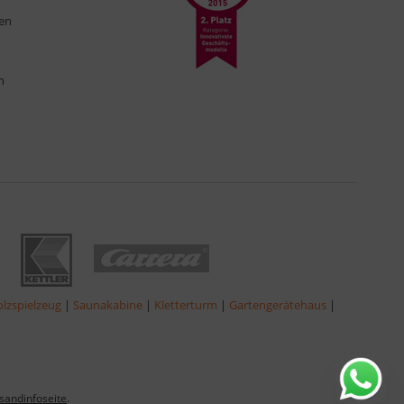
ten
n
lzspielzeug
|
Saunakabine
|
Kletterturm
|
Gartengerätehaus
|
sandinfoseite
.