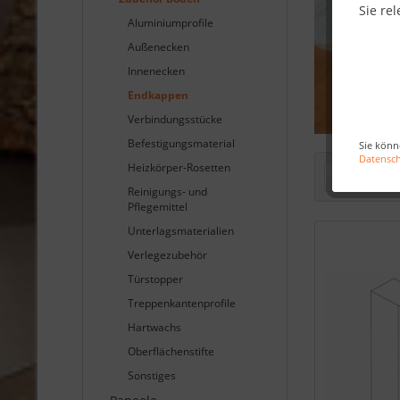
Sie rel
Aluminiumprofile
Außenecken
Innenecken
Endkappen
Verbindungsstücke
Befestigungsmaterial
Sie könn
Datensc
Heizkörper-Rosetten
Filtern
Reinigungs- und
Pflegemittel
Unterlagsmaterialien
Verlegezubehör
Türstopper
Treppenkantenprofile
Hartwachs
Oberflächenstifte
Sonstiges