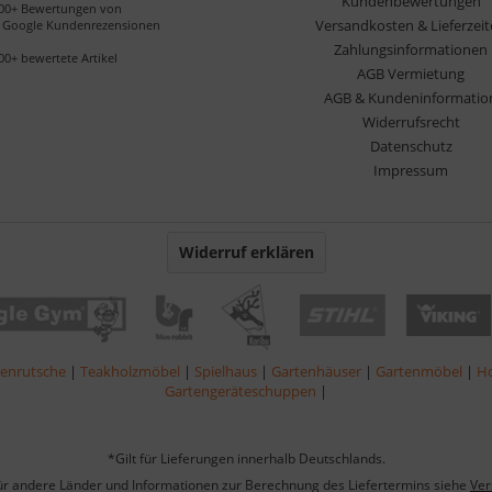
Kundenbewertungen
00+ Bewertungen von
Versandkosten & Lieferzei
Google Kundenrezensionen
Zahlungsinformationen
00+ bewertete Artikel
AGB Vermietung
AGB & Kundeninformatio
Widerrufsrecht
Datenschutz
Impressum
Widerruf erklären
lenrutsche
|
Teakholzmöbel
|
Spielhaus
|
Gartenhäuser
|
Gartenmöbel
|
Ho
Gartengeräteschuppen
|
*Gilt für Lieferungen innerhalb Deutschlands.
für andere Länder und Informationen zur Berechnung des Liefertermins siehe
Ver