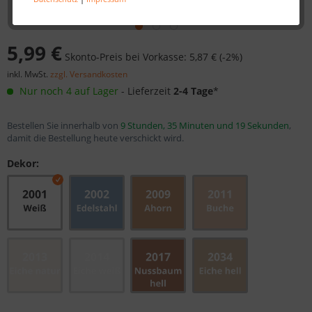
5,99 €
Skonto-Preis bei Vorkasse: 5,87 € (-2%)
inkl. MwSt.
zzgl. Versandkosten
Nur noch 4 auf Lager
- Lieferzeit
2-4 Tage
*
Bestellen Sie innerhalb von
9 Stunden, 35 Minuten und 18 Sekunden
,
damit die Bestellung heute verschickt wird.
Dekor: