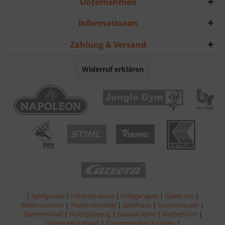
Unternehmen
Informationen
Zahlung & Versand
Widerruf erklären
|
Spielgeräte
|
Infrarotkabine
|
Holzgaragen
|
Spielturm
|
Wellenrutsche
|
Teakholzmöbel
|
Spielhaus
|
Gartenhäuser
|
Gartenmöbel
|
Holzspielzeug
|
Saunakabine
|
Kletterturm
|
Gartengerätehaus
|
Gartengeräteschuppen
|