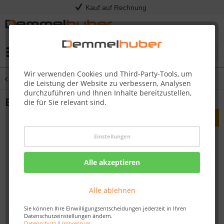
Kauf auf Rechnung
Menü
Wir verwenden Cookies und Third-Party-Tools, um
Übersicht
Endkappen
die Leistung der Website zu verbessern, Analysen
durchzuführen und Ihnen Inhalte bereitzustellen,
Endkappe Profil 1 MK Fußleiste (Set)
die für Sie relevant sind.
Einstellungen
Alle akzeptieren
Alle ablehnen
Sie können Ihre Einwilligungsentscheidungen jederzeit in Ihren
Datenschutzeinstellungen ändern.
Datenschutz
|
Impressum