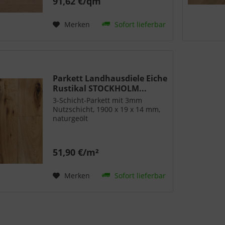
91,62 €/qm
Beanspruchung wie etwa
Hotelzimmer. Dieser Boden ist
nicht...
Merken
Sofort lieferbar
Parkett Landhausdiele Eiche
Rustikal STOCKHOLM...
3-Schicht-Parkett mit 3mm
Nutzschicht, 1900 x 19 x 14 mm,
naturgeölt
51,90 €/m²
Merken
Sofort lieferbar