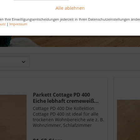
Alle ablehnen
en Ihre Einwilligungsentscheidungen jederzeit in Ihren Datenschutzeinstellungen ände
hutz
|
Impressum
Parkett Cottage PD 400
Eiche lebhaft cremeweiß...
Cottage PD 400 Die Kollektion
Cottage PD 400 ist ideal für alle
trockenen Wohnbereiche wie z. B.
Wohnzimmer, Schlafzimmer
sowie gewerbliche Bereiche mit
mäßiger bis normaler