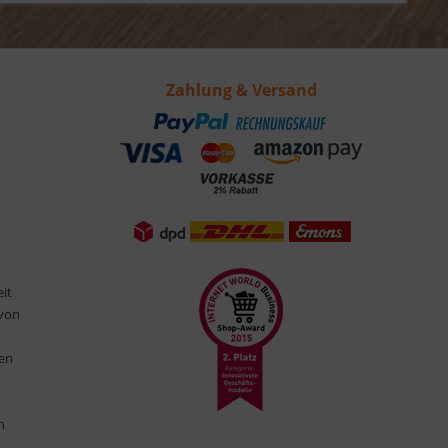
Zahlung & Versand
eit
 von
ten
n