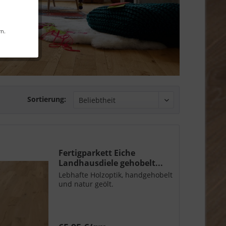
rn.
Sortierung:
Fertigparkett Eiche
Landhausdiele gehobelt...
Lebhafte Holzoptik, handgehobelt
und natur geölt.