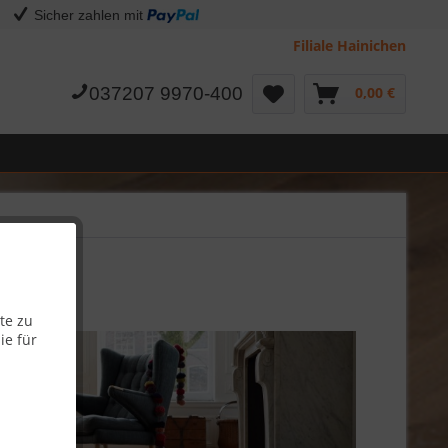
Sicher zahlen mit
Filiale Hainichen
037207 9970-400
0,00 €
te zu
ie für