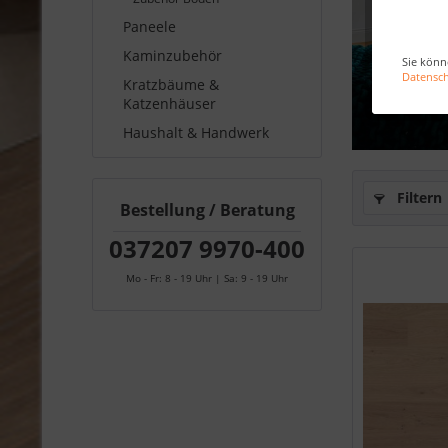
Paneele
Kaminzubehör
Sie könn
Datensc
Kratzbäume &
Katzenhäuser
Haushalt & Handwerk
Filtern
Bestellung / Beratung
037207 9970-400
Mo - Fr: 8 - 19 Uhr | Sa: 9 - 19 Uhr