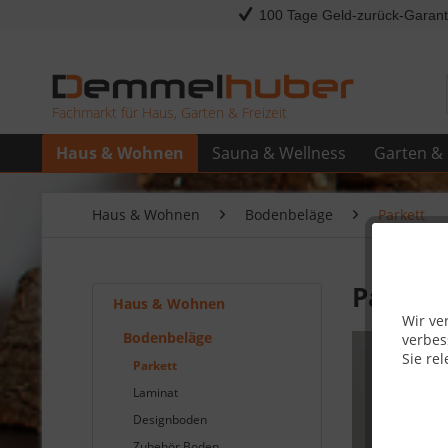
100 Tage Geld-zurück-Garant
Fachmarkt für Haus, Garten & Freizeit
Haus & Wohnen
Sauna & Wellness
Garten & 
Haus & Wohnen
Bodenbeläge
Parkett
Parket
Haus & Wohnen
Wir ve
Bodenbeläge
verbes
Sie rel
Parkett
Laminat
Designboden
Zubehör Boden