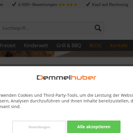
ie
4.500+ Bewertungen
Kauf auf Rechnung
Freizeit
Kinderwelt
Grill & BBQ
BLOG
Kontakt
t
rwenden Cookies und Third-Party-Tools, um die Leistung der Websi
sern, Analysen durchzuführen und Ihnen Inhalte bereitzustellen, d
evant sind.
Alle akzeptieren
Einstellungen