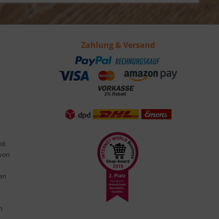
Zahlung & Versand
eit
 von
ten
n