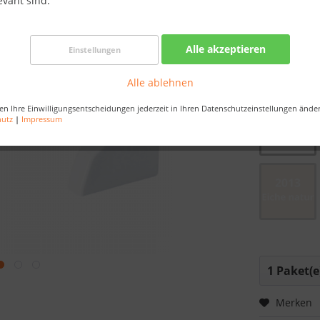
evant sind.
Nur noch 
Bestellen Sie 
Alle akzeptieren
Einstellungen
Sekunden
, da
Alle ablehnen
Dekor:
en Ihre Einwilligungsentscheidungen jederzeit in Ihren Datenschutzeinstellungen ände
hutz
|
Impressum
Merken