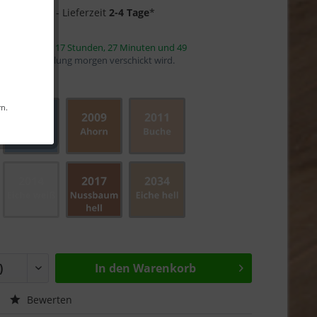
4 auf Lager
- Lieferzeit
2-4 Tage
*
innerhalb von
17 Stunden, 27 Minuten und 48
mit die Bestellung morgen verschickt wird.
rn.
In den
Warenkorb
Bewerten