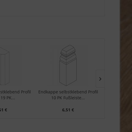
stklebend Profil
Endkappe selbstklebend Profil
Endkappe Prof
 19 PK...
10 PK Fußleiste...
51 €
6,51 €
6