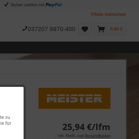
Sicher zahlen mit
Filiale Hainichen
037207 9970-400
0,00 €
0
te zu
ie für
94 €
25,94 €/lfm
inkl. MwSt. zzgl.
Versandkosten