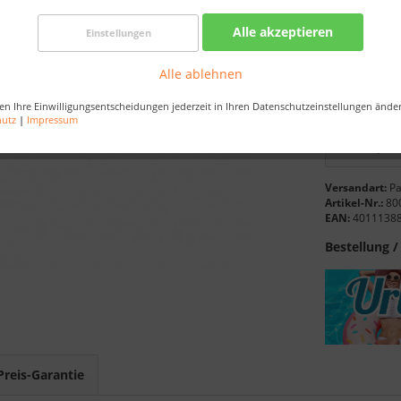
Best-Prei
Alle akzeptieren
Einstellungen
Länge:
Alle ablehnen
en Ihre Einwilligungsentscheidungen jederzeit in Ihren Datenschutzeinstellungen ände
hutz
|
Impressum
Versandart:
Pa
Artikel-Nr.:
80
EAN:
4011138
Bestellung /
Preis-Garantie