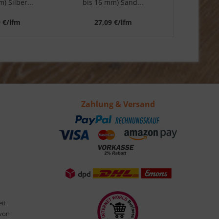
) Silber...
bis 16 mm) Sand...
bis 
9 €/lfm
27,09 €/lfm
27,
Zahlung & Versand
eit
 von