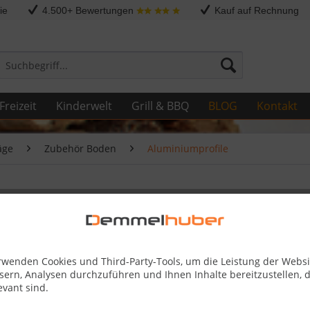
ie
4.500+ Bewertungen
Kauf auf Rechnung
Freizeit
Kinderwelt
Grill & BBQ
BLOG
Kontakt
äge
Zubehör Boden
Aluminiumprofile
(6,5 bis 16 mm) Sand eloxiert 23
rwenden Cookies und Third-Party-Tools, um die Leistung der Websi
1 Stück
sern, Analysen durchzuführen und Ihnen Inhalte bereitzustellen, d
ab 25,
evant sind.