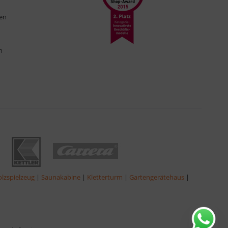
ten
n
lzspielzeug
|
Saunakabine
|
Kletterturm
|
Gartengerätehaus
|