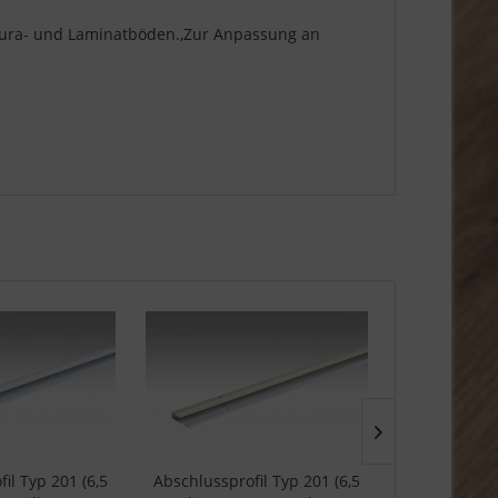
adura- und Laminatböden.,Zur Anpassung an
il Typ 201 (6,5
Abschlussprofil Typ 201 (6,5
Abschlusspro