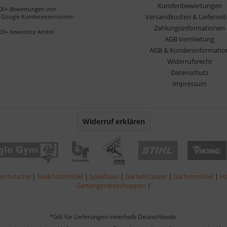
Kundenbewertungen
00+ Bewertungen von
Versandkosten & Lieferzei
Google Kundenrezensionen
Zahlungsinformationen
00+ bewertete Artikel
AGB Vermietung
AGB & Kundeninformatio
Widerrufsrecht
Datenschutz
Impressum
Widerruf erklären
lenrutsche
|
Teakholzmöbel
|
Spielhaus
|
Gartenhäuser
|
Gartenmöbel
|
Ho
Gartengeräteschuppen
|
*Gilt für Lieferungen innerhalb Deutschlands.