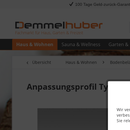
100 Tage Geld-zurück-Garant
Fachmarkt für Haus, Garten & Freizeit
Haus & Wohnen
Sauna & Wellness
Garten & 
Übersicht
Haus & Wohnen
Bodenbel
Anpassungsprofil Typ 200 
Wir ve
verbes
Sie rel