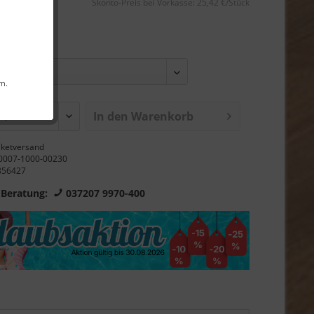
Skonto-Preis bei Vorkasse: 25,42 €/Stück
s-Garantie
rn.
In den Warenkorb
ketversand
0007-1000-00230
856427
 Beratung:
037207 9970-400