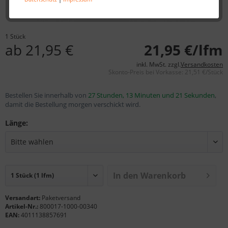
1 Stück
ab 21,95 €
21,95 €/lfm
inkl. MwSt. zzgl.
Versandkosten
Skonto-Preis bei Vorkasse: 21,51 €/Stück
Bestellen Sie innerhalb von
27 Stunden, 13 Minuten und 21 Sekunden
,
damit die Bestellung morgen verschickt wird.
Länge:
In den Warenkorb
Versandart:
Paketversand
Artikel-Nr.:
800017-1000-00340
EAN:
4011138857691