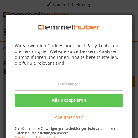
Kauf auf Rechnung
Menü
Wir verwenden Cookies und Third-Party-Tools, um
Übersicht
Aluminiumprofile
die Leistung der Website zu verbessern, Analysen
durchzuführen und Ihnen Inhalte bereitzustellen,
Abschlussprofil Typ 101 (2,5 bis 7 mm)
die für Sie relevant sind.
Edelstahl-Oberfläche 340
Einstellungen
Alle akzeptieren
Alle ablehnen
Sie können Ihre Einwilligungsentscheidungen jederzeit in Ihren
Datenschutzeinstellungen ändern.
Datenschutz
|
Impressum