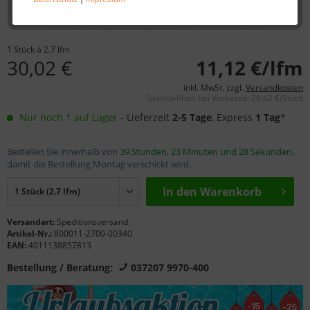
1 Stück á 2.7 lfm
30,02 €
11,12 €/lfm
inkl. MwSt. zzgl.
Versandkosten
Skonto-Preis bei Vorkasse: 29,42 €/Stück
Nur noch 1 auf Lager
- Lieferzeit
2-5 Tage
, Express
1 Tag
*
Bestellen Sie innerhalb von
39 Stunden, 23 Minuten und 28 Sekunden
,
damit die Bestellung Montag verschickt wird.
In den Warenkorb
Versandart:
Speditionsversand
Artikel-Nr.:
800011-2700-00340
EAN:
4011138857813
Bestellung / Beratung:
037207 9970-400