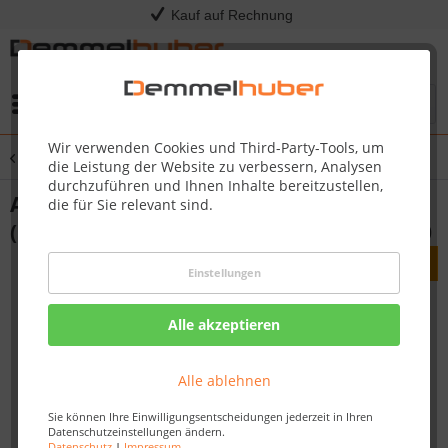
Kauf auf Rechnung
Menü
Wir verwenden Cookies und Third-Party-Tools, um
Übersicht
Aluminiumprofile
die Leistung der Website zu verbessern, Analysen
durchzuführen und Ihnen Inhalte bereitzustellen,
Abschlussprofil Typ 300 SK
die für Sie relevant sind.
(selbstklebend) Edelstahl-Oberfläche 340
Einstellungen
Alle akzeptieren
Alle ablehnen
Sie können Ihre Einwilligungsentscheidungen jederzeit in Ihren
Datenschutzeinstellungen ändern.
Datenschutz
|
Impressum