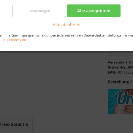
Best-Prei
Alle akzeptieren
Einstellungen
Länge:
Alle ablehnen
en Ihre Einwilligungsentscheidungen jederzeit in Ihren Datenschutzeinstellungen ände
hutz
|
Impressum
Versandart:
Pa
Artikel-Nr.:
80
EAN:
4011138
Bestellung /
Preis-Garantie