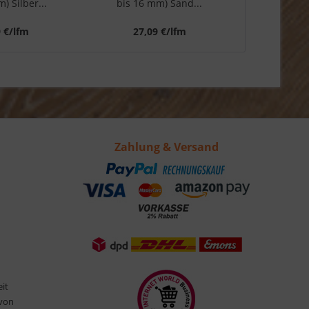
) Silber...
bis 16 mm) Sand...
bis 
9 €/lfm
27,09 €/lfm
27,
Zahlung & Versand
eit
 von