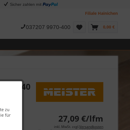
Sicher zahlen mit
Filiale Hainichen
037207 9970-400
0,00 €
äche 340
te zu
ie für
09 €
27,09 €/lfm
inkl. MwSt. zzgl.
Versandkosten