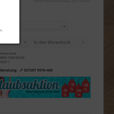
Skonto-Preis bei Vorkasse: 26,55 €/Stück
s-Garantie
rn.
In den Warenkorb
ketversand
0009-1000-00340
856311
 Beratung:
037207 9970-400