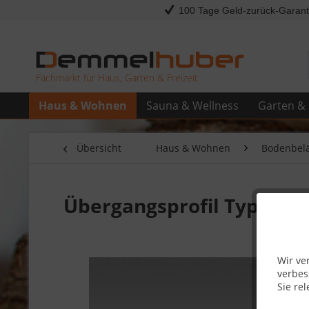
100 Tage Geld-zurück-Garant
Fachmarkt für Haus, Garten & Freizeit
Haus & Wohnen
Sauna & Wellness
Garten & 
Übersicht
Haus & Wohnen
Bodenbel
Übergangsprofil Typ 202 (
Wir ve
verbes
Sie rel