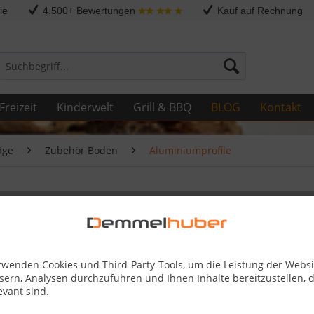
ie
4.500+ Bewertungen
Kauf auf Rechnung
Freizeit
Kinderwelt
Grill & BBQ
BLOG
Kontakt
äge
Zubehör Boden
Aluminiumprofile
6,5 bis 16 mm) Edelstahl-Oberfl
rwenden Cookies und Third-Party-Tools, um die Leistung der Websi
1 Stück
sern, Analysen durchzuführen und Ihnen Inhalte bereitzustellen, d
ab 27,
evant sind.