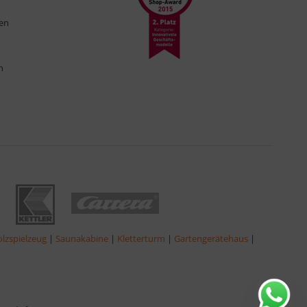
ten
n
lzspielzeug
|
Saunakabine
|
Kletterturm
|
Gartengerätehaus
|