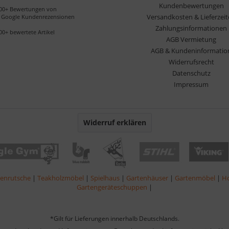
Kundenbewertungen
00+ Bewertungen von
Versandkosten & Lieferzei
Google Kundenrezensionen
Zahlungsinformationen
00+ bewertete Artikel
AGB Vermietung
AGB & Kundeninformatio
Widerrufsrecht
Datenschutz
Impressum
Widerruf erklären
lenrutsche
|
Teakholzmöbel
|
Spielhaus
|
Gartenhäuser
|
Gartenmöbel
|
Ho
Gartengeräteschuppen
|
*Gilt für Lieferungen innerhalb Deutschlands.