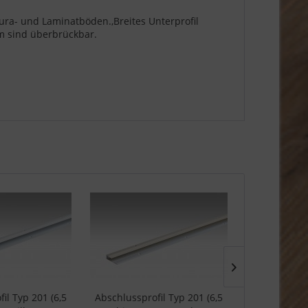
ura- und Laminatböden.,Breites Unterprofil
m sind überbrückbar.
il Typ 201 (6,5
Abschlussprofil Typ 201 (6,5
Abschlusspro