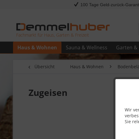
100 Tage Geld-zurück-Garant
Fachmarkt für Haus, Garten & Freizeit
Haus & Wohnen
Sauna & Wellness
Garten & 
Übersicht
Haus & Wohnen
Bodenbel
Zugeisen
Wir ve
verbes
Sie rel