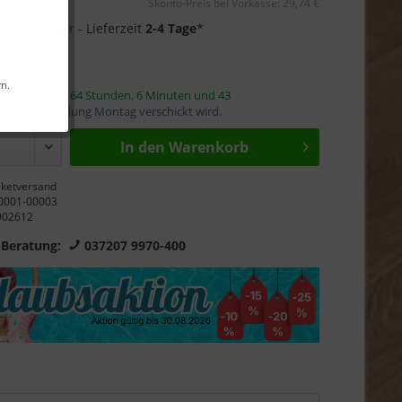
Skonto-Preis bei Vorkasse: 29,74 €
11 auf Lager
- Lieferzeit
2-4 Tage
*
s-Garantie
rn.
innerhalb von
64 Stunden, 6 Minuten und 43
mit die Bestellung Montag verschickt wird.
In den Warenkorb
ketversand
0001-00003
902612
 Beratung:
037207 9970-400