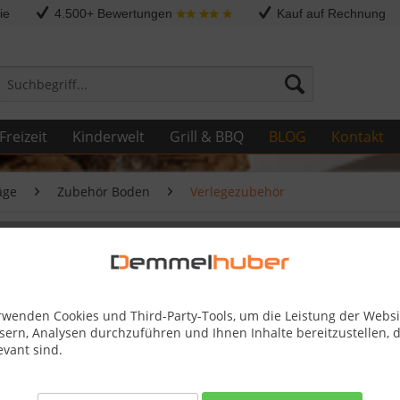
ie
4.500+ Bewertungen
Kauf auf Rechnung
Freizeit
Kinderwelt
Grill & BBQ
BLOG
Kontakt
äge
Zubehör Boden
Verlegezubehör
rwenden Cookies und Third-Party-Tools, um die Leistung der Websi
sern, Analysen durchzuführen und Ihnen Inhalte bereitzustellen, d
evant sind.