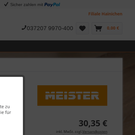
Sicher zahlen mit
Filiale Hainichen
037207 9970-400
0,00 €
te zu
ie für
30,35 €
inkl. MwSt. zzgl.
Versandkosten