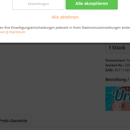
Alle akzeptieren
Einstellungen
Nur noch 
Alle ablehnen
Best-Prei
en Ihre Einwilligungsentscheidungen jederzeit in Ihren Datenschutzeinstellungen ände
Bestellen Sie 
hutz
|
Impressum
Sekunden
, da
Versandart:
Pa
Artikel-Nr.:
80
EAN:
4011138
Bestellung /
Preis-Garantie