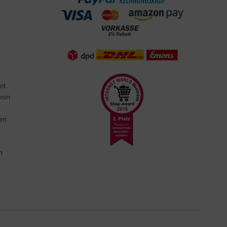
eit
 von
ten
n