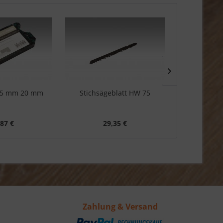
z 5 mm 20 mm
Stichsägeblatt HW 75
Schlagklot
,87 €
29,35 €
8
Zahlung & Versand