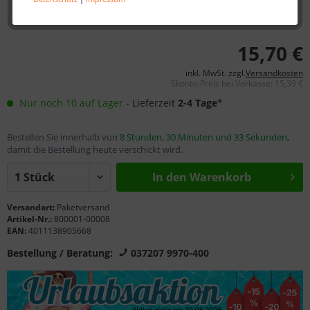
15,70 €
inkl. MwSt. zzgl.
Versandkosten
Skonto-Preis bei Vorkasse: 15,39 €
Nur noch 10 auf Lager
- Lieferzeit
2-4 Tage
*
Bestellen Sie innerhalb von
8 Stunden, 30 Minuten und 33 Sekunden
,
damit die Bestellung heute verschickt wird.
In den Warenkorb
Versandart:
Paketversand
Artikel-Nr.:
800001-00008
EAN:
4011138905668
Bestellung / Beratung:
037207 9970-400