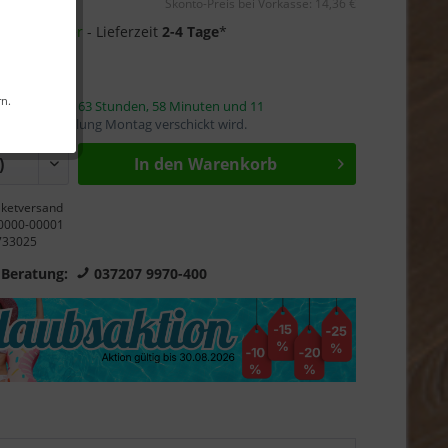
Skonto-Preis bei Vorkasse: 14,36 €
40 auf Lager
- Lieferzeit
2-4 Tage
*
s-Garantie
rn.
innerhalb von
63 Stunden, 58 Minuten und 10
mit die Bestellung Montag verschickt wird.
In den Warenkorb
ketversand
0000-00001
733025
 Beratung:
037207 9970-400