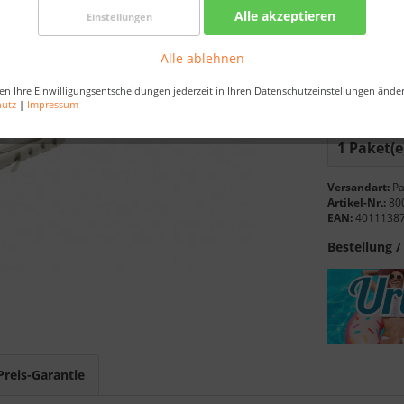
Alle akzeptieren
Einstellungen
Nur noch 
Best-Prei
Alle ablehnen
en Ihre Einwilligungsentscheidungen jederzeit in Ihren Datenschutzeinstellungen ände
Bestellen Sie 
hutz
|
Impressum
Sekunden
, da
Versandart:
Pa
Artikel-Nr.:
80
EAN:
4011138
Bestellung /
Preis-Garantie