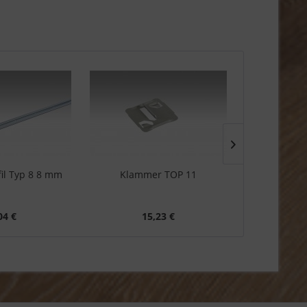
fil Typ 8 8 mm
Klammer TOP 11
Befestigun
04 €
15,23 €
1