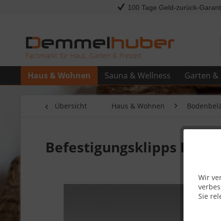
100 Tage Geld-zurück-Garant
Fachmarkt für Haus, Garten & Freizeit
Haus & Wohnen
Sauna & Wellness
Garten & 
Übersicht
Haus & Wohnen
Bodenbel
Befestigungsklipps Kunst
Wir ve
verbes
Sie rel