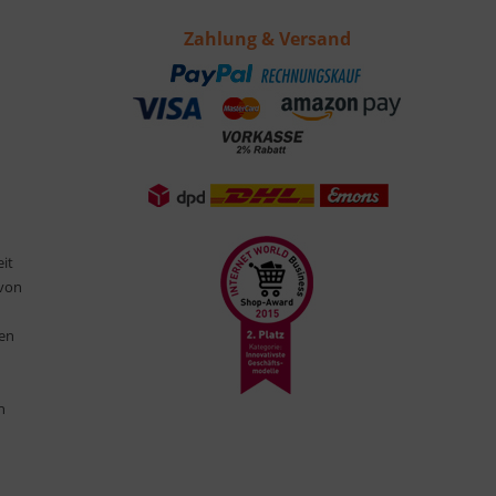
Zahlung & Versand
eit
 von
ten
n