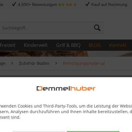
ie
4.500+ Bewertungen
Kauf auf Rechnung
Freizeit
Kinderwelt
Grill & BBQ
BLOG
Kontakt
äge
Zubehör Boden
Befestigungsmaterial
stoff
rwenden Cookies und Third-Party-Tools, um die Leistung der Websi
sern, Analysen durchzuführen und Ihnen Inhalte bereitzustellen, d
evant sind.