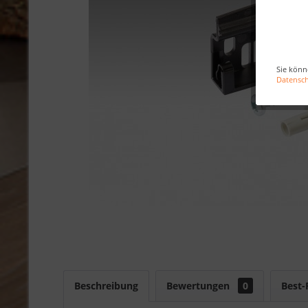
Sie könn
Datensc
Beschreibung
Bewertungen
0
Best-