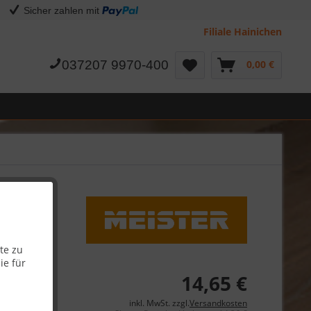
Sicher zahlen mit
Filiale Hainichen
037207 9970-400
0,00 €
te zu
ie für
14,65 €
inkl. MwSt. zzgl.
Versandkosten