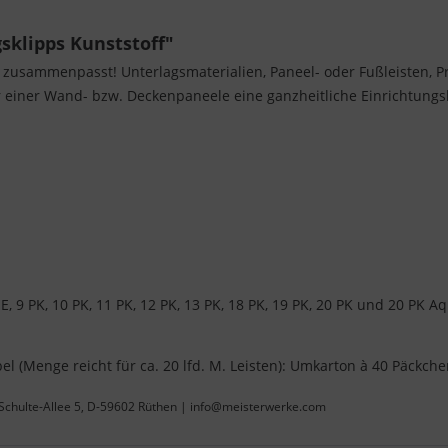
sklipps Kunststoff"
s zusammenpasst! Unterlagsmaterialien, Paneel- oder Fußleisten, Pro
einer Wand- bzw. Deckenpaneele eine ganzheitliche Einrichtungslö
PK E, 9 PK, 10 PK, 11 PK, 12 PK, 13 PK, 18 PK, 19 PK, 20 PK und 20 PK A
l (Menge reicht für ca. 20 lfd. M. Leisten): Umkarton à 40 Päckche
Schulte-Allee 5, D-59602 Rüthen | info@meisterwerke.com