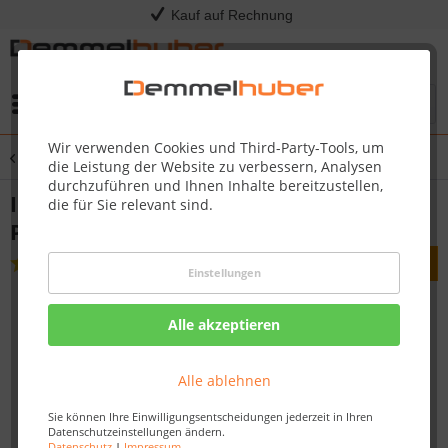
Kauf auf Rechnung
Menü
Wir verwenden Cookies und Third-Party-Tools, um
Übersicht
Innenecken
die Leistung der Website zu verbessern, Analysen
durchzuführen und Ihnen Inhalte bereitzustellen,
Innenecke selbstklebend Profil 9 PK | 19
die für Sie relevant sind.
PK Weiß 2001 (4er-Pack)
(
1
)
Einstellungen
Alle akzeptieren
Alle ablehnen
Sie können Ihre Einwilligungsentscheidungen jederzeit in Ihren
Datenschutzeinstellungen ändern.
Datenschutz
|
Impressum