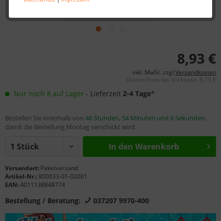
8,93 €
inkl. MwSt. zzgl.
Versandkosten
Skonto-Preis bei Vorkasse: 8,75 €
Nur noch 8 auf Lager
- Lieferzeit
2-4 Tage
*
Bestellen Sie innerhalb von
46 Stunden, 54 Minuten und 6 Sekunden
,
damit die Bestellung Montag verschickt wird.
In den Warenkorb
Versandart:
Paketversand
Artikel-Nr.:
800033-01-02001
EAN:
4011138848774
Bestellung / Beratung:
037207 9970-400