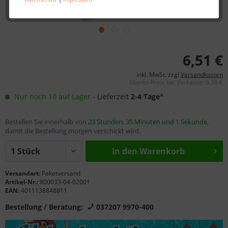
6,51 €
inkl. MwSt. zzgl.
Versandkosten
Skonto-Preis bei Vorkasse: 6,38 €
Nur noch 10 auf Lager
- Lieferzeit
2-4 Tage
*
Bestellen Sie innerhalb von
23 Stunden, 35 Minuten und 0 Sekunden
,
damit die Bestellung morgen verschickt wird.
In den Warenkorb
Versandart:
Paketversand
Artikel-Nr.:
800033-04-02001
EAN:
4011138848811
Bestellung / Beratung:
037207 9970-400