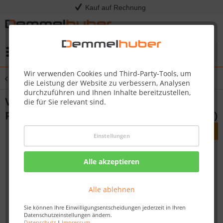
Kauf auf Rechnung
Menü
Wir verwenden Cookies und Third-Party-Tools, um
Übersicht
Verbindungsstücke
die Leistung der Website zu verbessern, Analysen
durchzuführen und Ihnen Inhalte bereitzustellen,
Verbindungsstück selbstklebend Profil 9
die für Sie relevant sind.
PK | 19 PK Fußleiste Weiß 2001 (2er-Pack)
Einstellungen
Alle akzeptieren
Alle ablehnen
Sie können Ihre Einwilligungsentscheidungen jederzeit in Ihren
Datenschutzeinstellungen ändern.
Datenschutz
|
Impressum