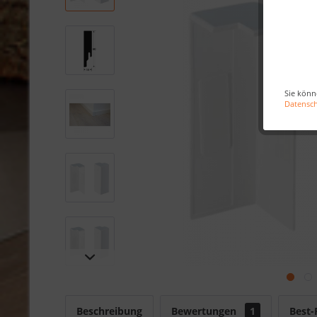
Sie könn
Datensc
Beschreibung
Bewertungen
1
Best-