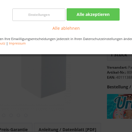
Alle akzeptieren
Einstellungen
Nur noch 
Best-Prei
Alle ablehnen
Bestellen Sie 
en Ihre Einwilligungsentscheidungen jederzeit in Ihren Datenschutzeinstellungen ände
Sekunden
, da
hutz
|
Impressum
Versandart:
Pa
Artikel-Nr.:
80
EAN:
4011138
Bestellung /
Preis-Garantie
Anleitung / Datenblatt [PDF]