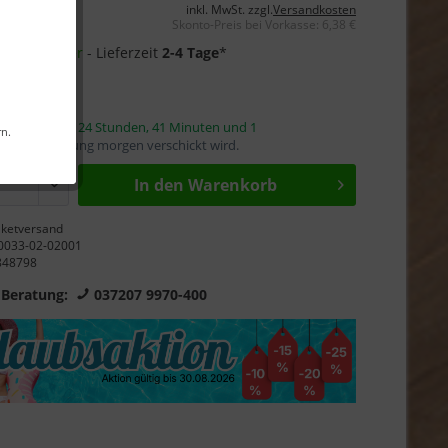
inkl. MwSt. zzgl.
Versandkosten
Skonto-Preis bei Vorkasse: 6,38 €
21 auf Lager
- Lieferzeit
2-4 Tage
*
s-Garantie
innerhalb von
24 Stunden, 41 Minuten und 0
rn.
mit die Bestellung morgen verschickt wird.
In den Warenkorb
ketversand
0033-02-02001
848798
 Beratung:
037207 9970-400