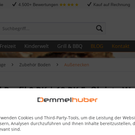
ie
4.500+ Bewertungen
Kauf auf Rechnung
Freizeit
Kinderwelt
Grill & BBQ
BLOG
Kontakt
äge
Zubehör Boden
Außenecken
Profil 9 PK | 19 PK Fußleiste W
rwenden Cookies und Third-Party-Tools, um die Leistung der Websi
sern, Analysen durchzuführen und Ihnen Inhalte bereitzustellen, d
evant sind.