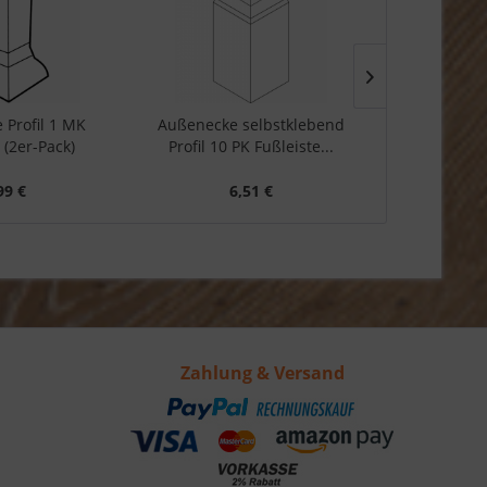
 Profil 1 MK
Außenecke selbstklebend
Außeneck
 (2er-Pack)
Profil 10 PK Fußleiste...
Fußleiste
99 €
6,51 €
6
Zahlung & Versand