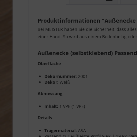
Produktinformationen "Außenecke se
Bei MEISTER haben Sie die Sicherheit, dass alle
einer Hand. So wird aus einem Bodenbelag oder 
Außenecke (selbstklebend) Passend z
Oberfläche
Dekornummer:
2001
Dekor:
Weiß
Abmessung
Inhalt:
1 VPE (1 VPE)
Details
Trägermaterial:
ASA
Passend zur Fußleiste Profil 9 PK | 19 PK.,Ve