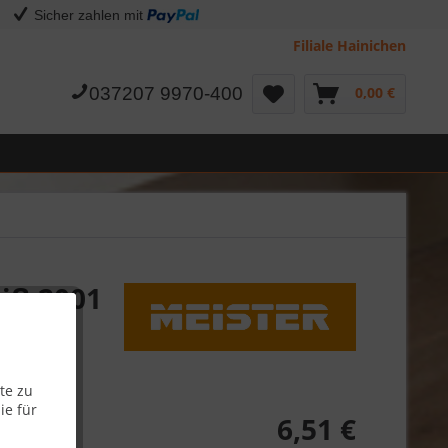
Sicher zahlen mit
Filiale Hainichen
037207 9970-400
0,00 €
eiß 2001
te zu
ie für
6,51 €