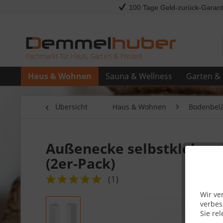
100 Tage Geld-zurück-Garant
Fachmarkt für Haus, Garten & Freizeit
Haus & Wohnen
Sauna & Wellness
Garten & 
Übersicht
Haus & Wohnen
Bodenbel
Außenecke selbstklebend 
(2er-Pack)
(
1
)
Wir ve
verbes
Sie rel