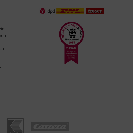
eit
 von
ten
n