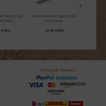
il Typ 201 (6,5
Abschlussprofil Typ 201 (6,5
Abschlusspr
m) Sand...
bis 16 mm)...
(selbst
9 €/lfm
27,09 €/lfm
11,
Zahlung & Versand