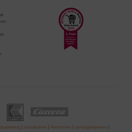
eit
 von
ten
n
lzspielzeug
|
Saunakabine
|
Kletterturm
|
Gartengerätehaus
|