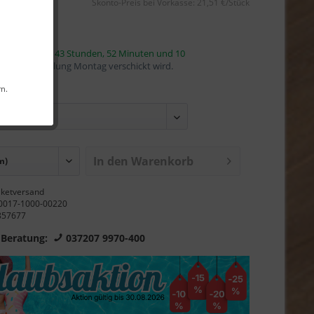
Skonto-Preis bei Vorkasse: 21,51 €/Stück
s-Garantie
innerhalb von
43 Stunden, 52 Minuten und 9
mit die Bestellung Montag verschickt wird.
rn.
In den Warenkorb
ketversand
0017-1000-00220
857677
 Beratung:
037207 9970-400