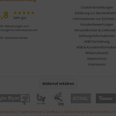
Cookie-Einstellungen
,8
Erklärung zur Barrierefreih
Sehr gut
Informationen zur Echtheit
Kundenbewertungen
00+ Bewertungen von
Versandkosten & Lieferzei
Google Kundenrezensionen
Zahlungsinformationen
00+ bewertete Artikel
AGB Vermietung
AGB & Kundeninformatio
Widerrufsrecht
Datenschutz
Impressum
Widerruf erklären
lenrutsche
|
Teakholzmöbel
|
Spielhaus
|
Gartenhäuser
|
Gartenmöbel
|
Ho