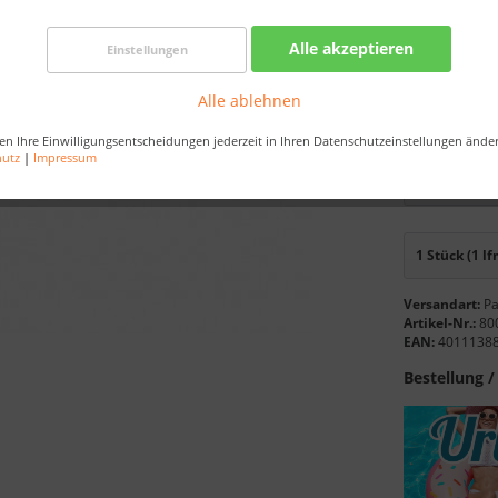
Best-Prei
Alle akzeptieren
Einstellungen
Bestellen Sie 
Alle ablehnen
Sekunden
, da
en Ihre Einwilligungsentscheidungen jederzeit in Ihren Datenschutzeinstellungen ände
Länge:
hutz
|
Impressum
Versandart:
Pa
Artikel-Nr.:
80
EAN:
4011138
Bestellung /