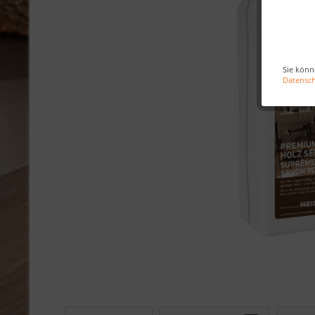
Sie könn
Datensc