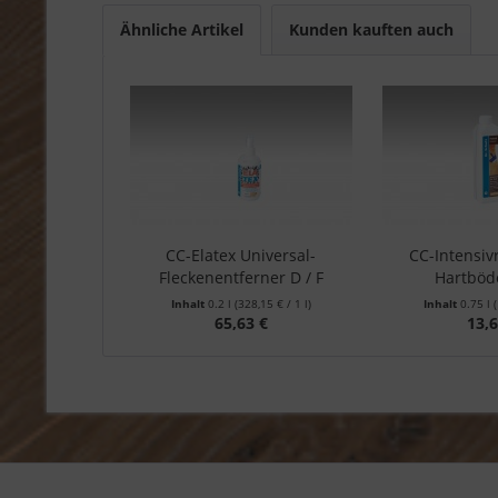
Ähnliche Artikel
Kunden kauften auch
CC-Elatex Universal-
CC-Intensivr
Fleckenentferner D / F
Hartböde
Inhalt
0.2 l
(328,15 € / 1 l)
Inhalt
0.75 l
65,63 €
13,6