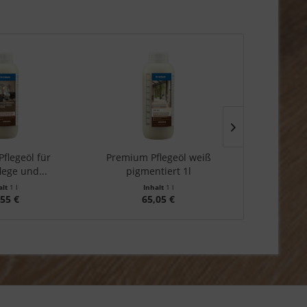
flegeöl für
Premium Pflegeöl weiß
Reinigungs- 
lege und...
pigmentiert 1l
Parkett 
alt
1 l
Inhalt
1 l
Inhalt
0.75
,55 €
65,05 €
1