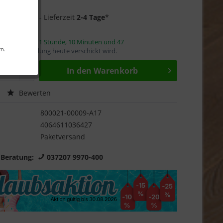
Garantie
3 auf Lager
- Lieferzeit
2-4 Tage
*
innerhalb von
1 Stunde, 10 Minuten und 46
rn.
mit die Bestellung heute verschickt wird.
In den
Warenkorb
Bewerten
800021-00009-A17
4064611036427
Paketversand
 Beratung:
037207 9970-400