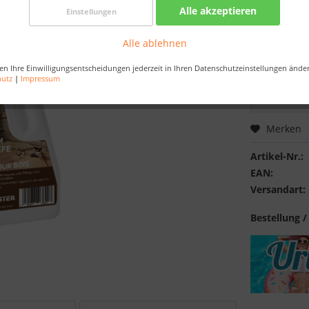
Best-Preis-
Alle akzeptieren
Einstellungen
Nur noch 
Alle ablehnen
Bestellen Sie 
en Ihre Einwilligungsentscheidungen jederzeit in Ihren Datenschutzeinstellungen ände
Sekunden
, da
hutz
|
Impressum
Merken
Artikel-Nr.:
EAN:
Versandart:
Bestellung /