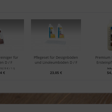
einiger für
Pflegeset für Designböden
Premium P
n D / F
und Linoleumböden D / F
Ersteinpf
(18,19 € / 1 l)
Inh
4 €
23,05 €
54