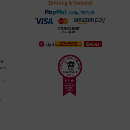
Zahlung & Versand
eit
 von
ten
n