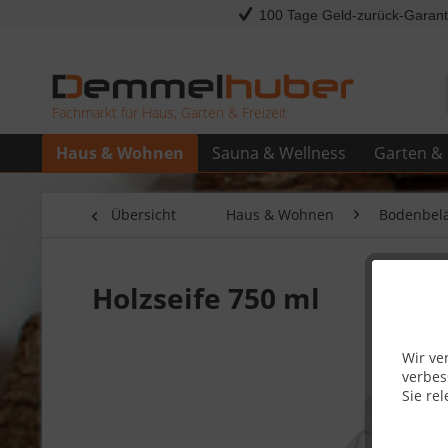
100 Tage Geld-zurück-Garant
Fachmarkt für Haus, Garten & Freizeit
Haus & Wohnen
Sauna & Wellness
Garten & 
Übersicht
Haus & Wohnen
Bodenbel
Holzseife 750 ml
Wir ve
verbes
Sie rel