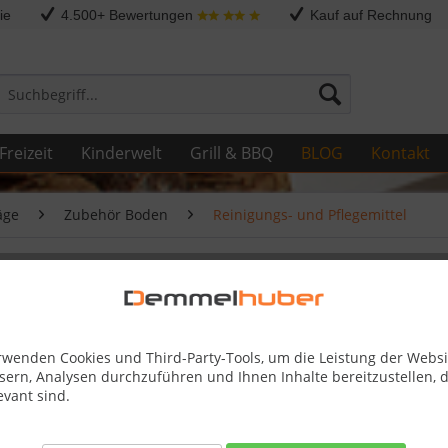
ie
4.500+ Bewertungen
Kauf auf Rechnung
Freizeit
Kinderwelt
Grill & BBQ
BLOG
Kontakt
äge
Zubehör Boden
Reinigungs- und Pflegemittel
rwenden Cookies und Third-Party-Tools, um die Leistung der Websi
sern, Analysen durchzuführen und Ihnen Inhalte bereitzustellen, d
22,33 
evant sind.
Inhalt:
0.75 l (
inkl. MwSt.
zzg