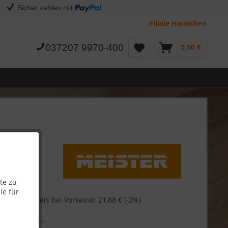
Sicher zahlen mit
Filiale Hainichen
037207 9970-400
0,00 €
te zu
ie für
€
Skonto-Preis bei Vorkasse: 21,88 € (-2%)
29,77 €
/ 1 l)
l. Versandkosten