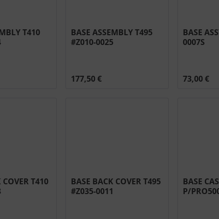
MBLY T410
BASE ASSEMBLY T495
BASE ASS
4
#Z010-0025
0007S
177,50 €
73,00 €
 COVER T410
BASE BACK COVER T495
BASE CA
8
#Z035-0011
P/PRO500
GY1HT