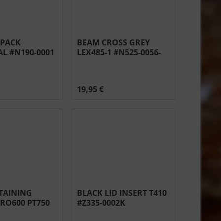
 PACK
BEAM CROSS GREY
L #N190-0001
LEX485-1 #N525-0056-
GY1SG
19,95 €
ETAINING
BLACK LID INSERT T410
PRO600 PT750
#Z335-0002K
03