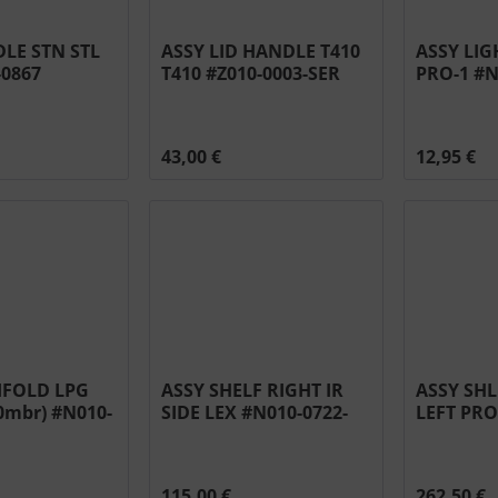
LE STN STL
ASSY LID HANDLE T410
ASSY LIG
-0867
T410 #Z010-0003-SER
PRO-1 #N
43,00 €
12,95 €
IFOLD LPG
ASSY SHELF RIGHT IR
ASSY SHL
50mbr) #N010-
SIDE LEX #N010-0722-
LEFT PRO
M06
#N010-08
115,00 €
262,50 €