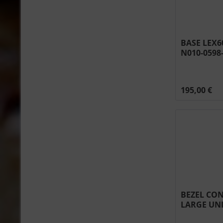
BASE LEX6
N010-0598
0598
195,00 €
BEZEL CO
LARGE UNI
#N051-001