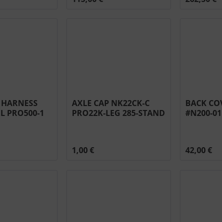
E HARNESS
AXLE CAP NK22CK-C
BACK CO
L PRO500-1
PRO22K-LEG 285-STAND
#N200-0
5
#N450-0043
1,00 €
42,00 €