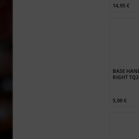
14,95 €
BASE HAN
RIGHT TQ2
#N655-015
5,00 €