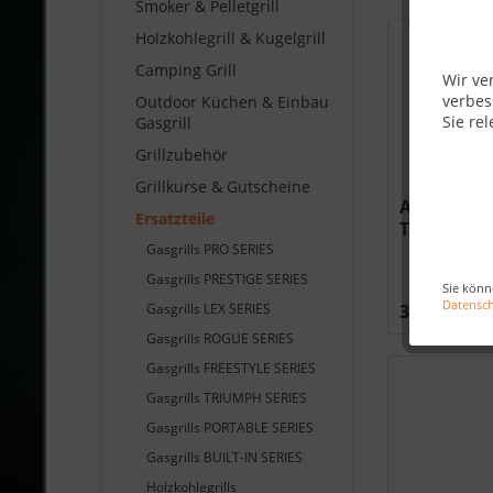
Smoker & Pelletgrill
Holzkohlegrill & Kugelgrill
Camping Grill
Wir ve
verbes
Outdoor Küchen & Einbau
Sie rel
Gasgrill
Grillzubehör
Grillkurse & Gutscheine
ADAPTER T
Ersatzteile
TRAVEL Q 
Gasgrills PRO SERIES
Gasgrills PRESTIGE SERIES
Sie könn
Datensc
Gasgrills LEX SERIES
36,00 €
Gasgrills ROGUE SERIES
Gasgrills FREESTYLE SERIES
Gasgrills TRIUMPH SERIES
Gasgrills PORTABLE SERIES
Gasgrills BUILT-IN SERIES
Holzkohlegrills