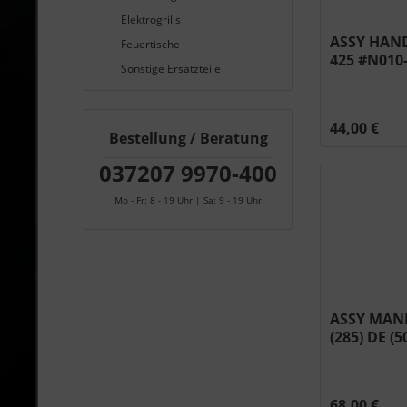
Elektrogrills
ASSY HAND
Feuertische
425 #N010
Sonstige Ersatzteile
44,00 €
Bestellung / Beratung
037207 9970-400
Mo - Fr: 8 - 19 Uhr | Sa: 9 - 19 Uhr
ASSY MAN
(285) DE (
0825
68,00 €