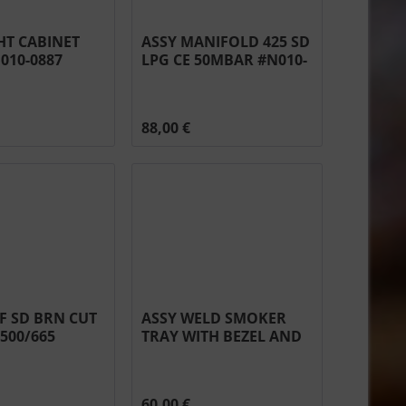
HT CABINET
ASSY MANIFOLD 425 SD
010-0887
LPG CE 50MBAR #N010-
0861-50
88,00 €
F SD BRN CUT
ASSY WELD SMOKER
500/665
TRAY WITH BEZEL AND
76
KNOB PRO665/825
#N010-0800-SER
60,00 €