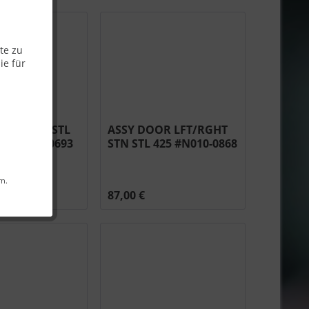
te zu
ie für
RNER STN STL
ASSY DOOR LFT/RGHT
C #N010-0693
STN STL 425 #N010-0868
rn.
87,00 €