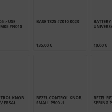
05 > USE
BASE T325 #Z010-0023
BATTERY
-M05 #N010-
UNIVERSA
135,00 €
10,00 €
NTROL KNOB
BEZEL CONTROL KNOB
BEZEL R
V ERSAL
SMALL P500 -1
SPRING 
1
PRO665/825 #N051-
#N630-00