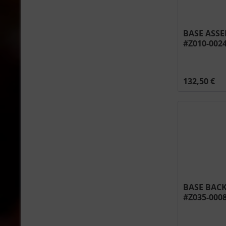
BASE ASSE
#Z010-002
132,50 €
BASE BACK
#Z035-000