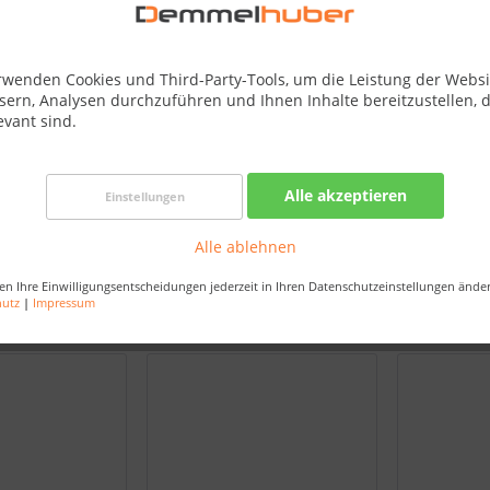
rwenden Cookies und Third-Party-Tools, um die Leistung der Websi
sern, Analysen durchzuführen und Ihnen Inhalte bereitzustellen, d
evant sind.
Alle akzeptieren
Einstellungen
YPE A
ASSY BURNER IR SD
ASSY BU
#TQ-ADP-A
BRN ALL PRESTIGE/PRO
MAIN 405
Alle ablehnen
#N010-0612
en Ihre Einwilligungsentscheidungen jederzeit in Ihren Datenschutzeinstellungen ände
hutz
|
Impressum
162,50 €
65,00 €