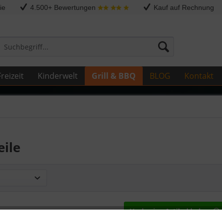
ie
4.500+ Bewertungen
Kauf auf Rechnung
reizeit
Kinderwelt
Grill & BBQ
BLOG
Kontakt
eile
Vorherige Artikel laden