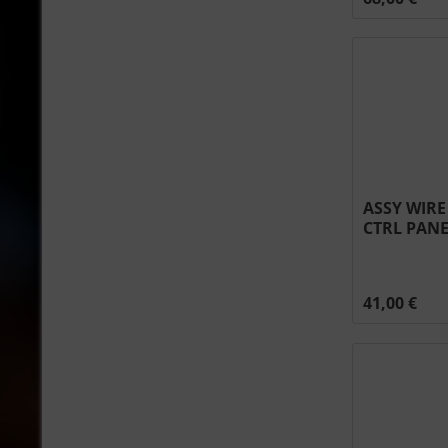
ASSY WIR
CTRL PANE
#N010-088
41,00 €