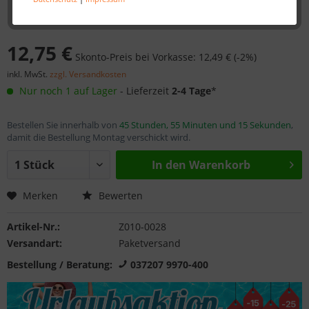
12,75 €
Skonto-Preis bei Vorkasse: 12,49 € (-2%)
inkl. MwSt.
zzgl. Versandkosten
Nur noch 1 auf Lager
- Lieferzeit
2-4 Tage
*
Bestellen Sie innerhalb von
45 Stunden, 55 Minuten und 15 Sekunden
,
damit die Bestellung Montag verschickt wird.
In den
Warenkorb
Merken
Bewerten
Artikel-Nr.:
Z010-0028
Versandart:
Paketversand
Bestellung / Beratung:
037207 9970-400