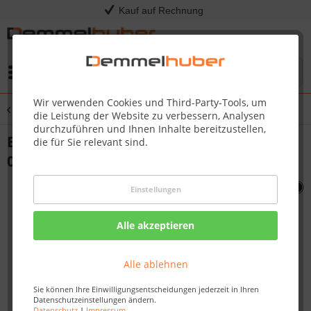
Kauf auf Rechnung
Menü
Wir verwenden Cookies und Third-Party-Tools, um
Übersicht
T495
die Leistung der Website zu verbessern, Analysen
durchzuführen und Ihnen Inhalte bereitzustellen,
BRACKET SHELF SFTY LOCK ASSY #Z010-
die für Sie relevant sind.
0028
Einstellungen
Alle akzeptieren
Alle ablehnen
Sie können Ihre Einwilligungsentscheidungen jederzeit in Ihren
Datenschutzeinstellungen ändern.
Datenschutz
|
Impressum