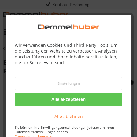
Kauf auf Rechnung
Menü
Wir verwenden Cookies und Third-Party-Tools, um
Übersicht
PRO825
die Leistung der Website zu verbessern, Analysen
durchzuführen und Ihnen Inhalte bereitzustellen,
BRACKET ORIFICE MNT REAR BRN
die für Sie relevant sind.
PRO665/825 #N080-0315
Einstellungen
Alle akzeptieren
Alle ablehnen
Sie können Ihre Einwilligungsentscheidungen jederzeit in Ihren
Datenschutzeinstellungen ändern.
Datenschutz
|
Impressum