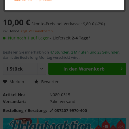
10,00 €
Skonto-Preis bei Vorkasse: 9,80 € (-2%)
inkl. MwSt.
zzgl. Versandkosten
Nur noch 1 auf Lager
- Lieferzeit
2-4 Tage
*
Bestellen Sie innerhalb von
47 Stunden, 2 Minuten und 23 Sekunden
,
damit die Bestellung Montag verschickt wird.
In den
Warenkorb
Merken
Bewerten
Artikel-Nr.:
N080-0315
Versandart:
Paketversand
Bestellung / Beratung:
037207 9970-400