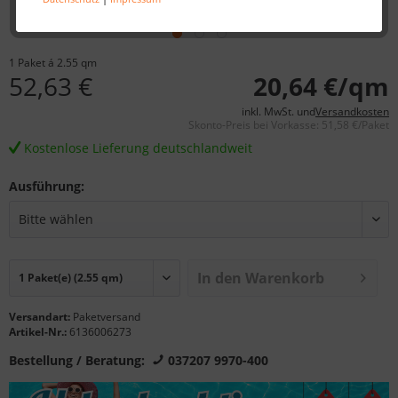
1 Paket á 2.55 qm
52,63 €
20,64 €/qm
inkl. MwSt. und
Versandkosten
Skonto-Preis bei Vorkasse: 51,58 €/Paket
Kostenlose Lieferung deutschlandweit
Ausführung:
In den Warenkorb
Versandart:
Paketversand
Artikel-Nr.:
6136006273
Bestellung / Beratung:
037207 9970-400