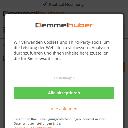
Kauf auf Rechnung
Menü
Wir verwenden Cookies und Third-Party-Tools, um
Übersicht
Laminat
die Leistung der Website zu verbessern, Analysen
durchzuführen und Ihnen Inhalte bereitzustellen,
Laminat LC 75 Eiche markant pure 6273
die für Sie relevant sind.
Einstellungen
Alle akzeptieren
Alle ablehnen
Sie können Ihre Einwilligungsentscheidungen jederzeit in Ihren
Datenschutzeinstellungen ändern.
Datenschutz
|
Impressum